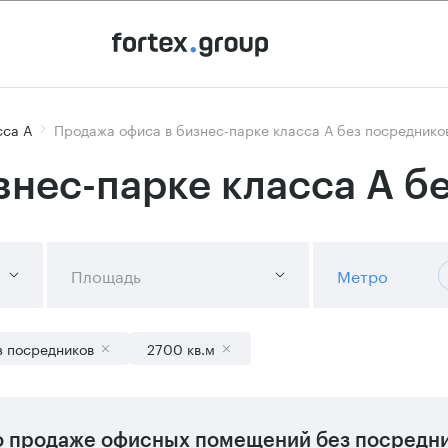
сса А
Продажа офиса в бизнес-парке класса А без посреднико
знес-парке класса А б
Площадь
Метро
з посредников
2700 кв.м
 продаже офисных помещений без посредник