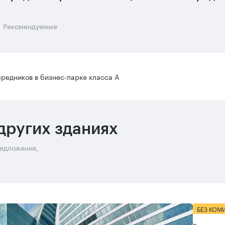
Рекомендуемые
редников в бизнес-парке класса А
других зданиях
редложения,
БЕЗ КОМ