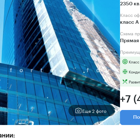
2350 кв
Класс о
класс А
Схема п
Прямая 
Преимущ
Класс
Конди
Разви
+7 (
Еще 2 фото
По
ании: