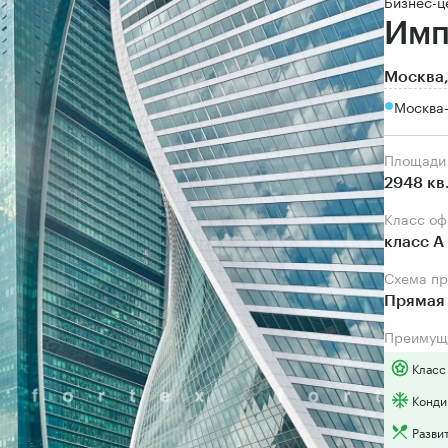
Бизнес-ц
Имп
Москва,
Москва
Площади
2948 кв
Класс о
класс А
Схема п
Прямая 
Преимущ
Класс
Конди
Разви