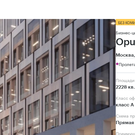
БЕЗ КОМ
Бизнес-ц
Opu
Москва,
Пролета
Площади
2228 кв
Класс о
класс А
Схема п
Прямая 
Преимущ