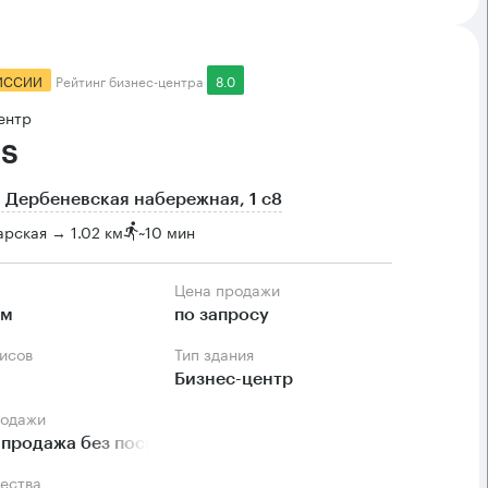
ИССИИ
Рейтинг бизнес-центра
8.0
ентр
s
 Дербеневская набережная, 1 с8
рская → 1.02 км
~
10 мин
Цена продажи
.м
по запросу
фисов
Тип здания
Бизнес-центр
родажи
продажа без посредников
ества