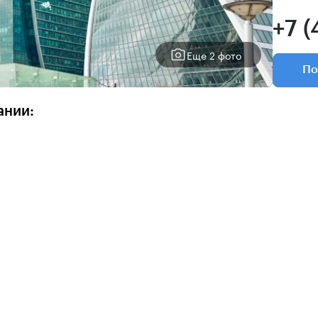
+7 (
Еще 2 фото
По
ании: