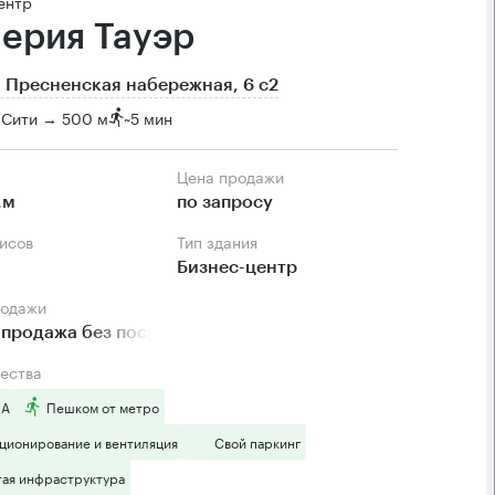
ентр
ерия Тауэр
 Пресненская набережная, 6 с2
-Сити → 500 м
~
5 мин
Цена продажи
.м
по запросу
фисов
Тип здания
Бизнес-центр
родажи
продажа без посредников
ества
 А
Пешком от метро
ционирование и вентиляция
Свой паркинг
тая инфраструктура