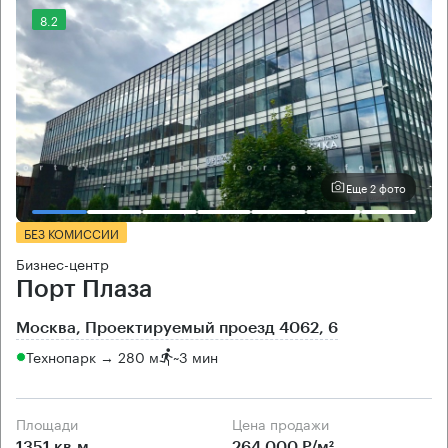
8.2
Еще 2 фото
БЕЗ КОМИССИИ
Бизнес-центр
Порт Плаза
Москва, Проектируемый проезд 4062, 6
Технопарк → 280 м
~
3 мин
Площади
Цена продажи
1351 кв.м
264 000 Р/м²