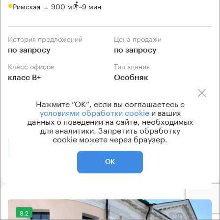
Римская → 900 м
~
9 мин
История предложений
Цена продажи
по запросу
по запросу
Класс офисов
Тип здания
класс B+
Особняк
Схема продажи
Нажмите “ОК”, если вы соглашаетесь с
Прямая продажа без
условиями обработки cookie
и ваших
посредников
данных о поведении на сайте, необходимых
для аналитики. Запретить обработку
cookie можете через браузер.
Позвонить
Получить презентацию
ОК
8.2