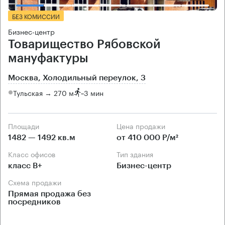
БЕЗ КОМИССИИ
Бизнес-центр
Товарищество Рябовской
мануфактуры
Москва, Холодильный переулок, 3
Тульская → 270 м
~
3 мин
Площади
Цена продажи
1482 — 1492 кв.м
от 410 000 Р/м²
Класс офисов
Тип здания
класс B+
Бизнес-центр
Схема продажи
Прямая продажа без
посредников