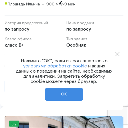
Площадь Ильича → 900 м
~
9 мин
История предложений
Цена продажи
по запросу
по запросу
Класс офисов
Тип здания
класс B+
Особняк
Схема продажи
Нажмите “ОК”, если вы соглашаетесь с
Прямая продажа от
условиями обработки cookie
и ваших
собственника
данных о поведении на сайте, необходимых
для аналитики. Запретить обработку
cookie можете через браузер.
Позвонить
Получить презентацию
ОК
8.2