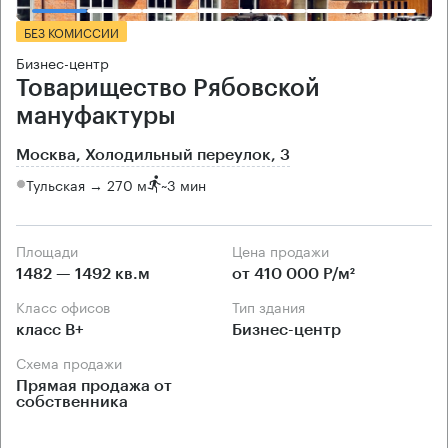
БЕЗ КОМИССИИ
Бизнес-центр
Товарищество Рябовской
мануфактуры
Москва, Холодильный переулок, 3
Тульская → 270 м
~
3 мин
Площади
Цена продажи
1482 — 1492 кв.м
от 410 000 Р/м²
Класс офисов
Тип здания
класс B+
Бизнес-центр
Схема продажи
Прямая продажа от
собственника