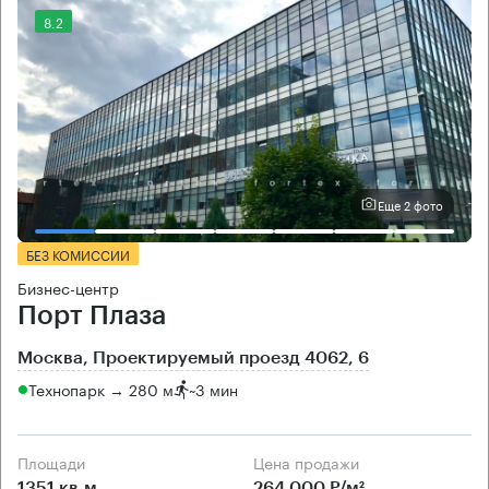
8.2
Еще 2 фото
БЕЗ КОМИССИИ
Бизнес-центр
Порт Плаза
Москва, Проектируемый проезд 4062, 6
Технопарк → 280 м
~
3 мин
Площади
Цена продажи
1351 кв.м
264 000 Р/м²