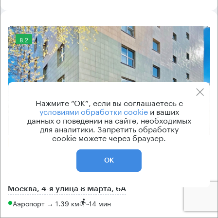
8.2
Нажмите “ОК”, если вы соглашаетесь с
условиями обработки cookie
и ваших
данных о поведении на сайте, необходимых
Еще 2 фото
для аналитики. Запретить обработку
cookie можете через браузер.
БЕЗ КОМИССИИ
Бизнес-центр
ОК
Аэропорт
Москва, 4-я улица 8 Марта, 6А
Аэропорт → 1.39 км
~
14 мин