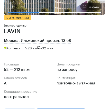
Еще фото
БЕЗ КОМИССИИ
Бизнес-центр
LAVIN
Москва, Ильменский проезд, 13 с8
Коптево → 5.28 км
~
32 мин
Площади
Цена продажи
52 — 212 кв.м
по запросу
Класс офисов
Вентиляция
А
приточно-вытяжная
Кондиционирование
центральное