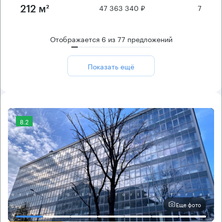
47 363 340 ₽
7
212 м²
Отображается
6
из
77
предложений
Показать ещё
8.2
Еще фото