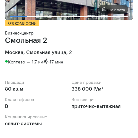
Еще 2 фото
БЕЗ КОМИССИИ
Бизнес-центр
Смольная 2
Москва, Смольная улица, 2
Коптево → 1.7 км
~
17 мин
Площади
Цена продажи
80 кв.м
338 000 Р/м²
Класс офисов
Вентиляция
B
приточно-вытяжная
Кондиционирование
сплит-системы