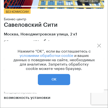
Еще 2 фото
БЕЗ КОМИССИИ
Бизнес-центр
Савеловский Сити
Москва, Новодмитровская улица, 2 к1
Дмитровская → 870 м
~
9 мин
Нажмите “ОК”, если вы соглашаетесь с
2.84 км → Широкий проезд
условиями обработки cookie
и ваших
данных о поведении на сайте, необходимых
для аналитики. Запретить обработку
Площади
Цена продажи
cookie можете через браузер.
95 — 1700 кв.м
по запросу
Класс офисов
Тип здания
ОК
B+
Бизнес-центр
Кондиционирование
возможность установки