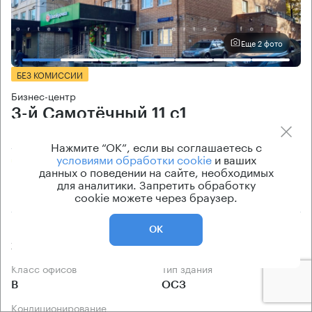
Еще 2 фото
БЕЗ КОМИССИИ
Бизнес-центр
3-й Самотёчный 11 с1
Москва, 3-й Самотёчный переулок, 11 с1
Нажмите “ОК”, если вы соглашаетесь с
условиями обработки cookie
и ваших
Достоевская → 360 м
~
4 мин
данных о поведении на сайте, необходимых
для аналитики. Запретить обработку
1.19 км → улица Чаянова
cookie можете через браузер.
Площади
Цена продажи
ОК
2400 кв.м
по запросу
Класс офисов
Тип здания
B
ОСЗ
Кондиционирование