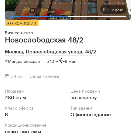
Еще фото
БЕЗ КОМИССИИ
Бизнес-центр
Новослободская 48/2
Москва, Новослободская улица, 48/2
Менделеевская → 570 м
~
6 мин
1.14 км → улица Чаянова
Площади
Цена продажи
480 кв.м
по запросу
Класс офисов
Тип здания
B
Офисное здание
Кондиционирование
сплит-системы