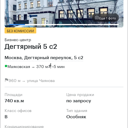
Еще 1 фото
БЕЗ КОМИССИИ
Бизнес-центр
Дегтярный 5 с2
Москва, Дегтярный переулок, 5 с2
Маяковская → 370 м
~
5 мин
960 м → улица Чаянова
Площади
Цена продажи
740 кв.м
по запросу
Класс офисов
Тип здания
B
Особняк
Кондиционирование