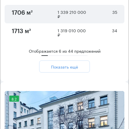
1 339 210 000
35
1706 м²
₽
1 319 010 000
34
1713 м²
₽
Отображается
6
из
44
предложений
Показать ещё
8.2