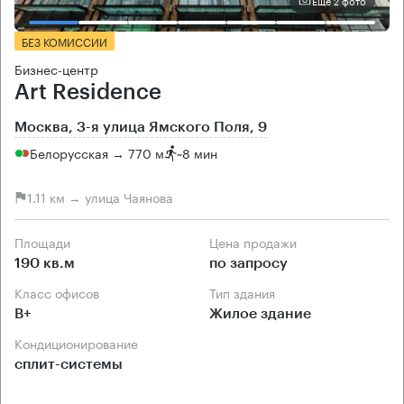
Еще 2 фото
БЕЗ КОМИССИИ
Бизнес-центр
Art Residence
Москва, 3-я улица Ямского Поля, 9
Белорусская → 770 м
~
8 мин
1.11 км → улица Чаянова
Площади
Цена продажи
190 кв.м
по запросу
Класс офисов
Тип здания
B+
Жилое здание
Кондиционирование
сплит-системы