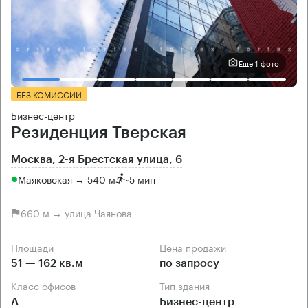
Еще 1 фото
БЕЗ КОМИССИИ
Бизнес-центр
Резиденция Тверская
Москва, 2-я Брестская улица, 6
Маяковская → 540 м
~
5 мин
660 м → улица Чаянова
Площади
Цена продажи
51 — 162 кв.м
по запросу
Класс офисов
Тип здания
А
Бизнес-центр