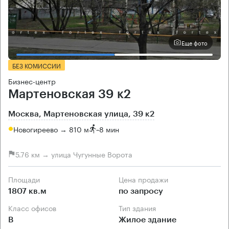
Еще фото
БЕЗ КОМИССИИ
Бизнес-центр
Мартеновская 39 к2
Москва, Мартеновская улица, 39 к2
Новогиреево → 810 м
~
8 мин
5.76 км → улица Чугунные Ворота
Площади
Цена продажи
1807 кв.м
по запросу
Класс офисов
Тип здания
B
Жилое здание