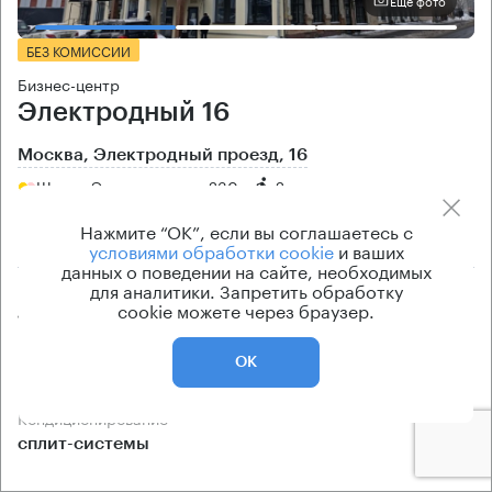
Еще фото
БЕЗ КОМИССИИ
Бизнес-центр
Электродный 16
Москва, Электродный проезд, 16
Шоссе Энтузиастов → 230 м
~
2 мин
Нажмите “ОК”, если вы соглашаетесь с
5.65 км → улица Федора Полетаева
условиями обработки cookie
и ваших
данных о поведении на сайте, необходимых
для аналитики. Запретить обработку
Площади
Цена продажи
cookie можете через браузер.
106 — 113 кв.м
по запросу
Класс офисов
Тип здания
ОК
B
Офисное здание
Кондиционирование
сплит-системы