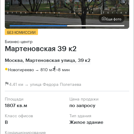
Еще фото
БЕЗ КОМИССИИ
Бизнес-центр
Мартеновская 39 к2
Москва, Мартеновская улица, 39 к2
Новогиреево → 810 м
~
8 мин
4.41 км → улица Федора Полетаева
Площади
Цена продажи
1807 кв.м
по запросу
Класс офисов
Тип здания
B
Жилое здание
Кондиционирование