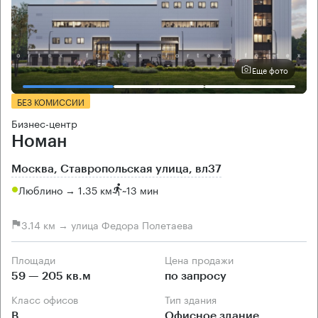
Еще фото
БЕЗ КОМИССИИ
Бизнес-центр
Номан
Москва, Ставропольская улица, вл37
Люблино → 1.35 км
~
13 мин
3.14 км → улица Федора Полетаева
Площади
Цена продажи
59 — 205 кв.м
по запросу
Класс офисов
Тип здания
B
Офисное здание