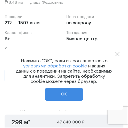
8.46 км → улица Федосьино
Площади
Цена продажи
212 — 1597 кв.м
по запросу
Класс офисов
Тип здания
B+
Бизнес-центр
Кондиционирование
центральное
Нажмите “ОК”, если вы соглашаетесь с
условиями обработки cookie
и ваших
данных о поведении на сайте, необходимых
для аналитики. Запретить обработку
Позвонить
Получить презентацию
cookie можете через браузер.
Предложения по продаже в этом здании:
ОК
Площадь
Арендная плата
Этаж
47 840 000 ₽
6
299 м²