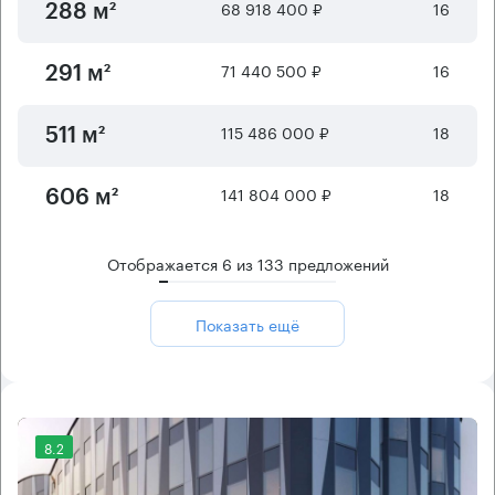
68 918 400 ₽
16
288 м²
71 440 500 ₽
16
291 м²
115 486 000 ₽
18
511 м²
141 804 000 ₽
18
606 м²
Отображается
6
из
133
предложений
Показать ещё
8.2