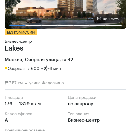
Еще 1 фото
БЕЗ КОМИССИИ
Бизнес-центр
Lakes
Москва, Озёрная улица, вл42
Озёрная → 600 м
~
6 мин
7.57 км → улица Федосьино
Площади
Цена продажи
176 — 1329 кв.м
по запросу
Класс офисов
Тип здания
А
Бизнес-центр
Кондиционирование