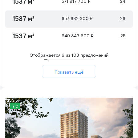
571 917 700 ₽
24
1537 м²
657 682 300 ₽
26
1537 м²
649 843 600 ₽
25
1537 м²
Отображается
6
из
108
предложений
Показать ещё
8.2