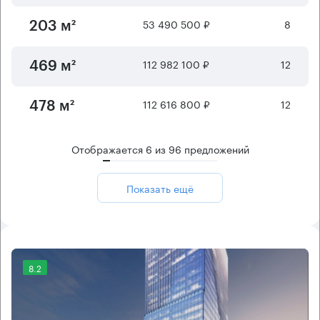
53 490 500 ₽
8
203 м²
112 982 100 ₽
12
469 м²
112 616 800 ₽
12
478 м²
Отображается
6
из
96
предложений
Показать ещё
8.2