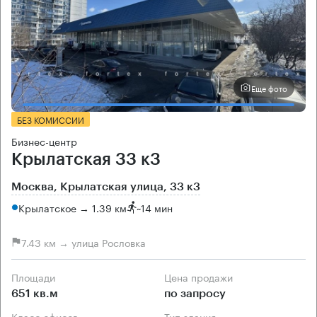
Еще фото
БЕЗ КОМИССИИ
Бизнес-центр
Крылатская 33 к3
Москва, Крылатская улица, 33 к3
Крылатское → 1.39 км
~
14 мин
7.43 км → улица Рословка
Площади
Цена продажи
651 кв.м
по запросу
Класс офисов
Тип здания