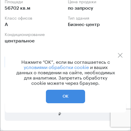
Площади
Цена продажи
56702 кв.м
по запросу
Класс офисов
Тип здания
А
Бизнес-центр
Кондиционирование
центральное
Нажмите “ОК”, если вы соглашаетесь с
Позвонить
Получить презентацию
условиями обработки cookie
и ваших
данных о поведении на сайте, необходимых
для аналитики. Запретить обработку
Предложения по продаже в этом здании:
cookie можете через браузер.
Площадь
Арендная плата
Этаж
ОК
12 362 396 850
-1 - 21
56702 м²
₽