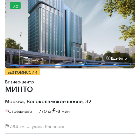
8.2
Еще фото
БЕЗ КОМИССИИ
Бизнес-центр
МИНТО
Москва, Волоколамское шоссе, 32
Стрешнево → 770 м
~
8 мин
7.64 км → улица Рословка