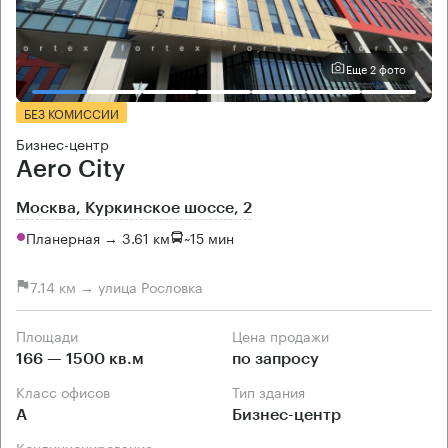
Еще 2 фото
БЕЗ КОМИССИИ
Бизнес-центр
Aero City
Москва, Куркинское шоссе, 2
Планерная → 3.61 км
~
15 мин
7.14 км → улица Рословка
Площади
Цена продажи
166 — 1500 кв.м
по запросу
Класс офисов
Тип здания
А
Бизнес-центр
Кондиционирование