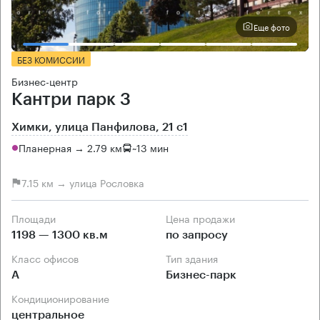
Еще фото
БЕЗ КОМИССИИ
Бизнес-центр
Кантри парк 3
Химки, улица Панфилова, 21 с1
Планерная → 2.79 км
~
13 мин
7.15 км → улица Рословка
Площади
Цена продажи
1198 — 1300 кв.м
по запросу
Класс офисов
Тип здания
А
Бизнес-парк
Кондиционирование
центральное