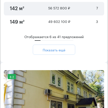
56 572 800 ₽
7
142 м²
49 602 100 ₽
3
149 м²
Отображается
6
из
41
предложений
Показать ещё
8.2