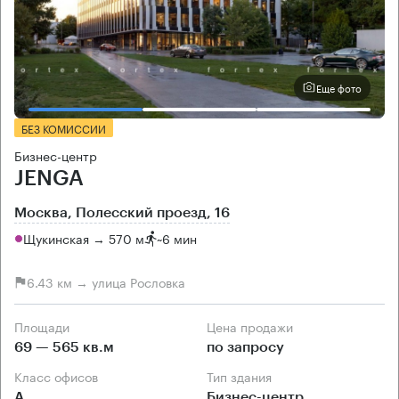
Еще фото
БЕЗ КОМИССИИ
Бизнес-центр
JENGA
Москва, Полесский проезд, 16
Щукинская → 570 м
~
6 мин
6.43 км → улица Рословка
Площади
Цена продажи
69 — 565 кв.м
по запросу
Класс офисов
Тип здания
А
Бизнес-центр