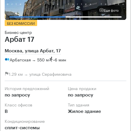
Еще фото
БЕЗ КОМИССИИ
Бизнес-центр
Арбат 17
Москва, улица Арбат, 17
Арбатская → 550 м
~
6 мин
1.29 км → улица Серафимовича
История предложений
Цена продажи
по запросу
по запросу
Класс офисов
Тип здания
B
Жилое здание
Кондиционирование
сплит-системы