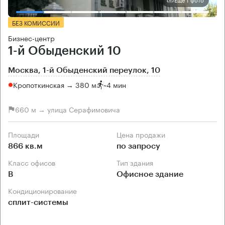
БЕЗ КОМИССИИ
Бизнес-центр
1-й Обыденский 10
Москва, 1-й Обыденский переулок, 10
Кропоткинская → 380 м
~
4 мин
660 м → улица Серафимовича
Площади
Цена продажи
866 кв.м
по запросу
Класс офисов
Тип здания
B
Офисное здание
Кондиционирование
сплит-системы