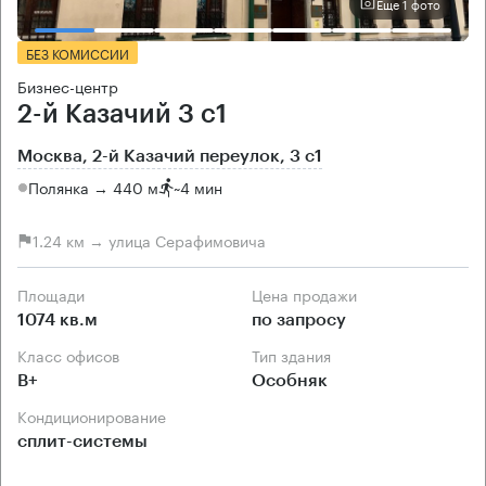
Еще 1 фото
БЕЗ КОМИССИИ
Бизнес-центр
2-й Казачий 3 с1
Москва, 2-й Казачий переулок, 3 с1
Полянка → 440 м
~
4 мин
1.24 км → улица Серафимовича
Площади
Цена продажи
1074 кв.м
по запросу
Класс офисов
Тип здания
B+
Особняк
Кондиционирование
сплит-системы