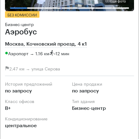
Еще фото
БЕЗ КОМИССИИ
Бизнес-центр
Аэробус
Москва, Кочновский проезд, 4 к1
Аэропорт → 1.16 км
~
12 мин
2.47 км → улица Серова
История предложений
Цена продажи
по запросу
по запросу
Класс офисов
Тип здания
B+
Бизнес-центр
Кондиционирование
центральное