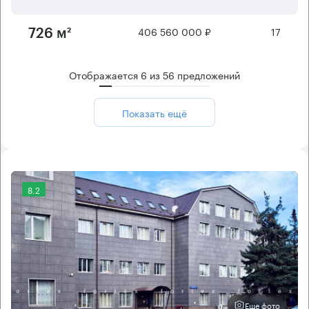
406 560 000 ₽
17
726 м²
Отображается
6
из
56
предложений
Показать ещё
8.2
Еще фото