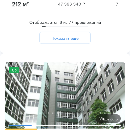
47 363 340 ₽
7
212 м²
Отображается
6
из
77
предложений
Показать ещё
8.2
Еще фото