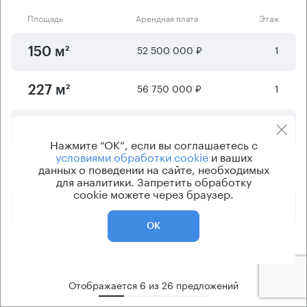
Площадь
Арендная плата
Этаж
52 500 000 ₽
1
150 м²
56 750 000 ₽
1
227 м²
104 500 000 ₽
1
418 м²
Нажмите “ОК”, если вы соглашаетесь с
условиями обработки cookie
и ваших
254 450 000 ₽
1
данных о поведении на сайте, необходимых
727 м²
для аналитики. Запретить обработку
cookie можете через браузер.
420 000 000 ₽
2
1200 м²
ОК
875 000 000 ₽
3
2500 м²
Отображается
6
из
26
предложений