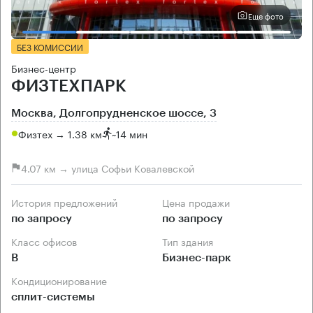
Еще фото
БЕЗ КОМИССИИ
Бизнес-центр
ФИЗТЕХПАРК
Москва, Долгопрудненское шоссе, 3
Физтех → 1.38 км
~
14 мин
4.07 км → улица Софьи Ковалевской
История предложений
Цена продажи
по запросу
по запросу
Класс офисов
Тип здания
B
Бизнес-парк
Кондиционирование
сплит-системы