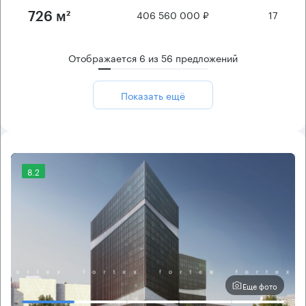
406 560 000 ₽
17
726 м²
Отображается
6
из
56
предложений
Показать ещё
8.2
Еще фото