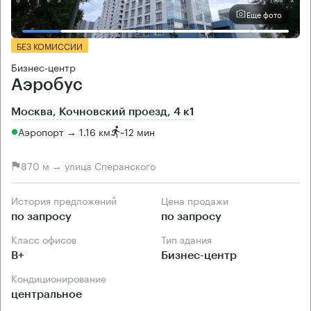
Еще фото
БЕЗ КОМИССИИ
Бизнес-центр
Аэробус
Москва, Кочновский проезд, 4 к1
Аэропорт → 1.16 км
~
12 мин
870 м → улица Сперанского
История предложений
Цена продажи
по запросу
по запросу
Класс офисов
Тип здания
B+
Бизнес-центр
Кондиционирование
центральное