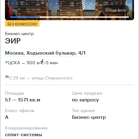
Еще фото
БЕЗ КОМИССИИ
Бизнес-центр
ЭИР
Москва, Ходынский бульвар, 4/1
ЦСКА → 500 м
~
5 мин
2.29 км → улица Сперанского
Площади
Цена продажи
57 — 1571 кв.м
по запросу
Класс офисов
Тип здания
А
Бизнес-центр
Кондиционирование
сплит-системы