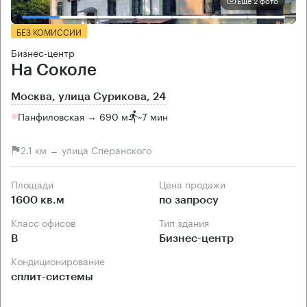
Еще 2 фото
БЕЗ КОМИССИИ
Бизнес-центр
На Соколе
Москва, улица Сурикова, 24
Панфиловская → 690 м
~
7 мин
2.1 км → улица Сперанского
Площади
Цена продажи
1600 кв.м
по запросу
Класс офисов
Тип здания
B
Бизнес-центр
Кондиционирование
сплит-системы