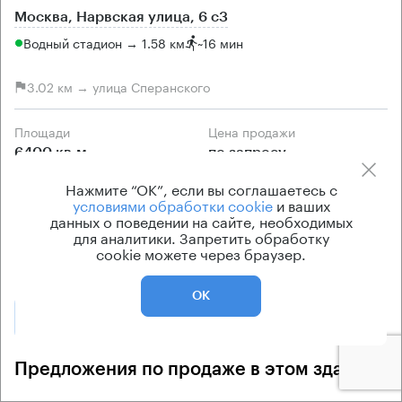
Москва, Нарвская улица, 6 с3
Водный стадион → 1.58 км
~
16 мин
3.02 км → улица Сперанского
Площади
Цена продажи
6400 кв.м
по запросу
Класс офисов
Тип здания
Нажмите “ОК”, если вы соглашаетесь с
условиями обработки cookie
и ваших
B+
Бизнес-центр
данных о поведении на сайте, необходимых
Кондиционирование
для аналитики. Запретить обработку
cookie можете через браузер.
центральное
ОК
Позвонить
Получить презентацию
Предложения по продаже в этом здании: