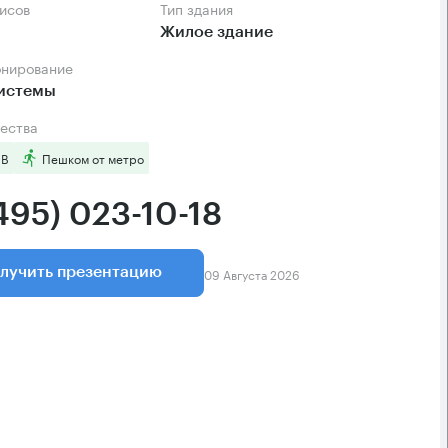
фисов
Тип здания
Жилое здание
онирование
системы
ества
 B
Пешком от метро
495) 023-10-18
09 Августа 2026
лучить презентацию