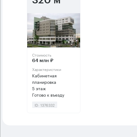
320 м²
Стоимость
64 млн ₽
Характеристики
Кабинетная
планировка
5 этаж
Готово к въезду
ID: 1376332