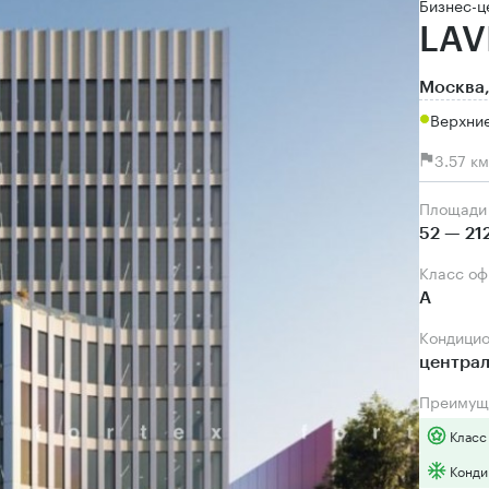
Бизнес-ц
LAV
Москва,
Верхние
3.57 к
Площади
52 — 21
Класс о
А
Кондици
центра
Преимущ
Класс
Конди