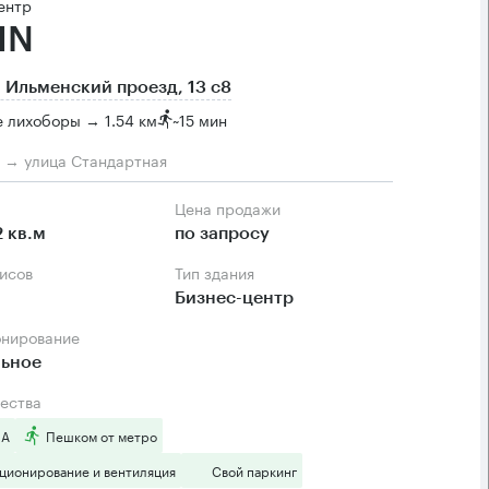
ентр
IN
 Ильменский проезд, 13 с8
 лихоборы → 1.54 км
~
15 мин
м → улица Стандартная
Цена продажи
2 кв.м
по запросу
фисов
Тип здания
Бизнес-центр
онирование
льное
ества
 А
Пешком от метро
ционирование и вентиляция
Свой паркинг