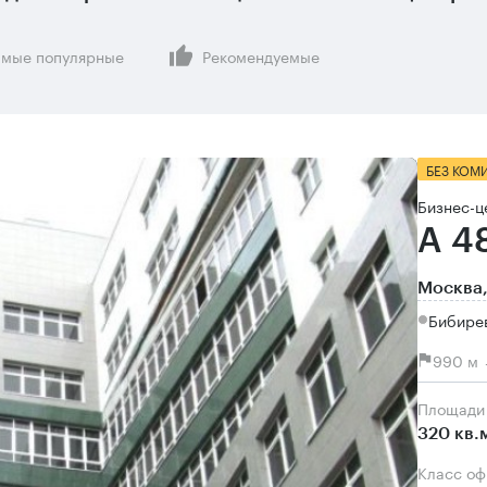
мые популярные
Рекомендуемые
БЕЗ КОМ
Бизнес-ц
А 4
Москва,
Бибирев
990 м 
Площади
320 кв.
Класс о