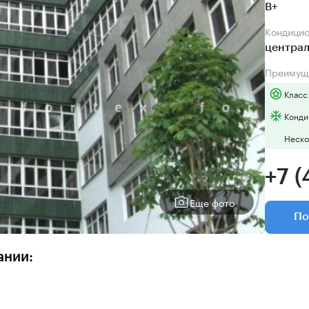
B+
Кондици
центра
Преимущ
Класс
Конди
Неско
+7 (
Еще фото
По
ании: