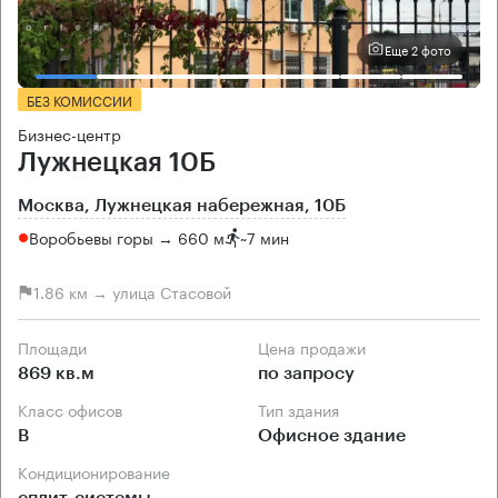
Еще 2 фото
БЕЗ КОМИССИИ
Бизнес-центр
Лужнецкая 10Б
Москва, Лужнецкая набережная, 10Б
Воробьевы горы → 660 м
~
7 мин
1.86 км → улица Стасовой
Площади
Цена продажи
869 кв.м
по запросу
Класс офисов
Тип здания
B
Офисное здание
Кондиционирование
сплит-системы