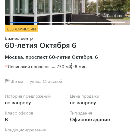
Еще фото
БЕЗ КОМИССИИ
Бизнес-центр
60-летия Октября 6
Москва, проспект 60-летия Октября, 6
Ленинский проспект → 770 м
~
8 мин
1.65 км → улица Стасовой
История предложений
Цена продажи
по запросу
по запросу
Класс офисов
Тип здания
B
Офисное здание
Кондиционирование