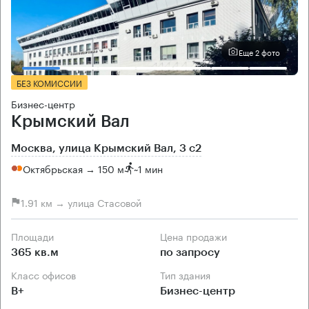
Еще 2 фото
БЕЗ КОМИССИИ
Бизнес-центр
Крымский Вал
Москва, улица Крымский Вал, 3 с2
Октябрьская → 150 м
~
1 мин
1.91 км → улица Стасовой
Площади
Цена продажи
365 кв.м
по запросу
Класс офисов
Тип здания
B+
Бизнес-центр