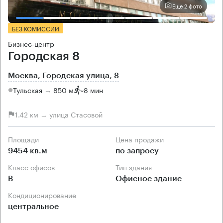
Еще 2 фото
БЕЗ КОМИССИИ
Бизнес-центр
Городская 8
Москва, Городская улица, 8
Тульская → 850 м
~
8 мин
1.42 км → улица Стасовой
Площади
Цена продажи
9454 кв.м
по запросу
Класс офисов
Тип здания
B
Офисное здание
Кондиционирование
центральное