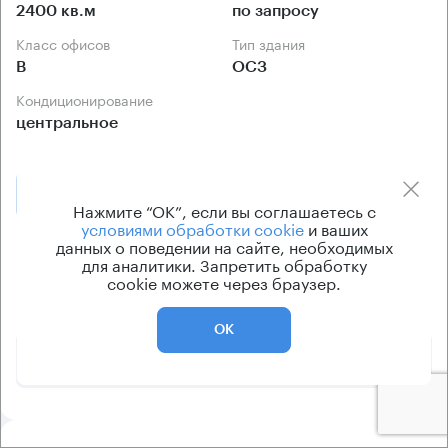
2400 кв.м
по запросу
Класс офисов
Тип здания
B
ОСЗ
Кондиционирование
центральное
Позвонить
Получить презентацию
Нажмите “ОК”, если вы соглашаетесь с
условиями обработки cookie
и ваших
данных о поведении на сайте, необходимых
Предложения по продаже в этом здании:
для аналитики. Запретить обработку
cookie можете через браузер.
Площадь
Арендная плата
Этаж
ОК
520 000 800 ₽
-1 - 3
2400 м²