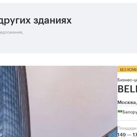
других зданиях
редложения,
БЕЗ КОМ
Бизнес-ц
BEL
Москва,
Белор
Площади
149 — 1