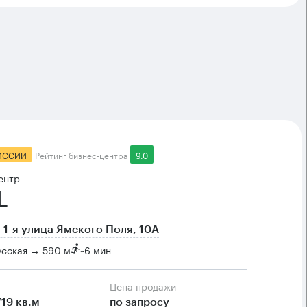
ИССИИ
Рейтинг бизнес-центра
9.0
ентр
L
 1-я улица Ямского Поля, 10А
усская → 590 м
~
6 мин
Цена продажи
719 кв.м
по запросу