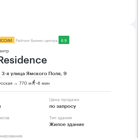
ИССИИ
Рейтинг бизнес-центра
8.9
ентр
 Residence
 3-я улица Ямского Поля, 9
усская → 770 м
~
8 мин
Цена продажи
м
по запросу
фисов
Тип здания
Жилое здание
онирование