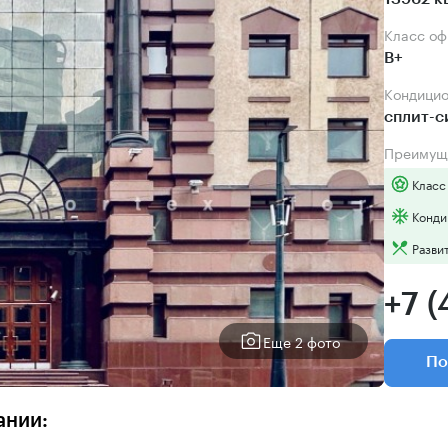
Класс о
B+
Кондици
сплит-
Преимущ
Класс
Конди
Разви
+7 (
Еще 2 фото
По
ании: