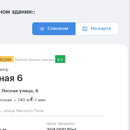
ом здании::
Списком
На карте
ИССИИ
Рейтинг бизнес-центра
8.4
ентр
ная 6
 Лесная улица, 6
сская → 140 м
~
1 мин
→ улица Ямского Поля
Цена продажи
в.м
359 000 Р/м²