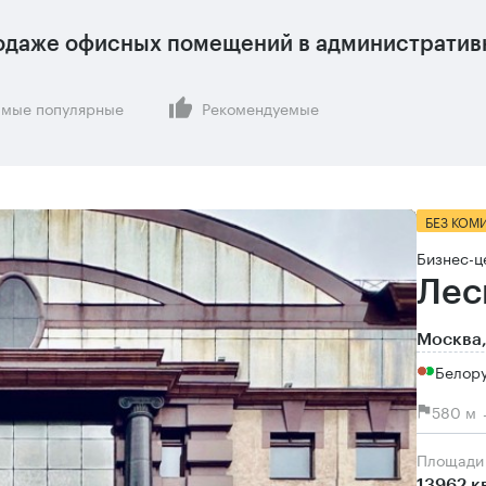
одаже офисных помещений в административн
мые популярные
Рекомендуемые
БЕЗ КОМ
Бизнес-ц
Лес
Москва,
Белору
580 м 
Площади
13962 к