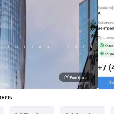
Класс о
А
Кондици
центра
Преимущ
Класс
Конди
+7 (
Еще фото
По
ании: