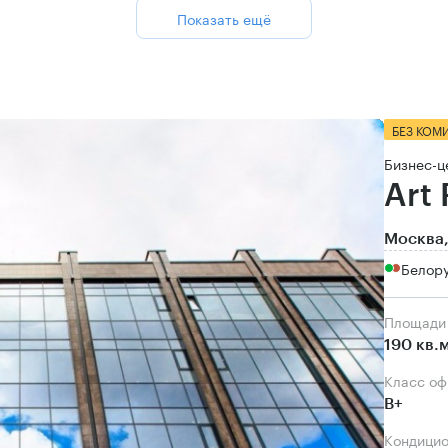
Показать ещё
БЕЗ КОМ
Бизнес-ц
Art
Москва,
Белор
Площади
190 кв.
Класс о
B+
Кондици