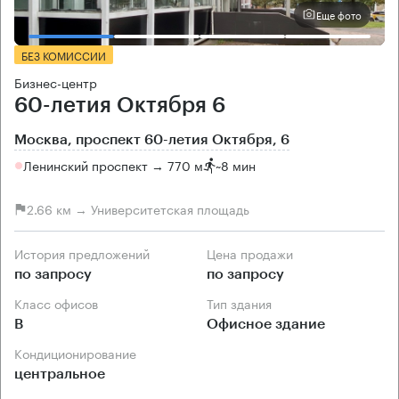
Еще фото
БЕЗ КОМИССИИ
Бизнес-центр
60-летия Октября 6
Москва, проспект 60-летия Октября, 6
Ленинский проспект → 770 м
~
8 мин
2.66 км → Университетская площадь
История предложений
Цена продажи
по запросу
по запросу
Класс офисов
Тип здания
B
Офисное здание
Кондиционирование
центральное