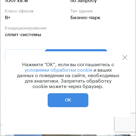
1007 кв.м
по запросу
Класс офисов
Тип здания
B+
Бизнес-парк
Кондиционирование
сплит-системы
Позвонить
Получить презентацию
Нажмите “ОК”, если вы соглашаетесь с
условиями обработки cookie
и ваших
данных о поведении на сайте, необходимых
Предложения по продаже в этом здании:
для аналитики. Запретить обработку
cookie можете через браузер.
Площадь
Арендная плата
Этаж
ОК
526 843 270 ₽
-1 - 2
1007 м²