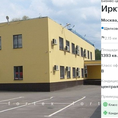
Бизнес-ц
Ирк
Москва,
Щелковс
2.15 к
Площади
1393 кв
Класс о
B
Кондици
центра
Преимущ
Класс
Конди