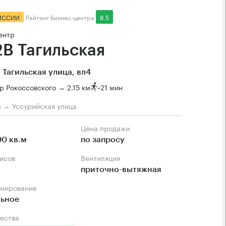
ИССИИ
Рейтинг бизнес-центра
8.5
ентр
2B Тагильская
 Тагильская улица, вл4
р Рокоссовского → 2.15 км
~
21 мин
м → Уссурийская улица
Цена продажи
90 кв.м
по запросу
фисов
Вентиляция
приточно-вытяжная
онирование
льное
ества