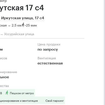
ентр
утская 17 с4
 Иркутская улица, 17 с4
кая → 2.5 км
~
25 мин
м → Уссурийская улица
Цена продажи
.м
по запросу
фисов
Вентиляция
естественная
онирование
льное
ества
 B
Пешком от метро
ционирование и вентиляция
Свой паркинг