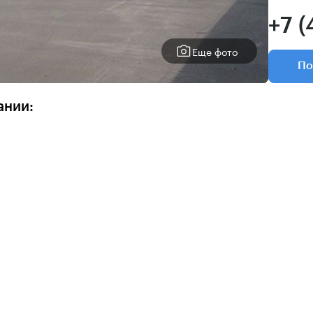
+7 (
Еще фото
По
ании: