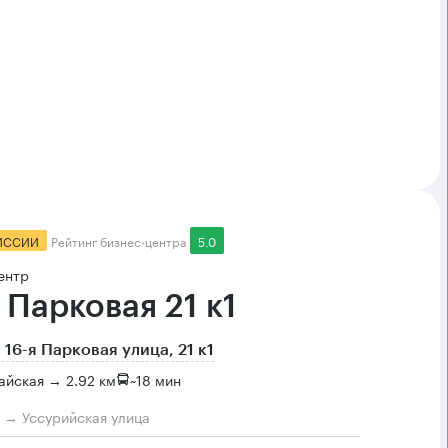
ИССИИ
Рейтинг бизнес-центра
5.0
ентр
 Парковая 21 к1
 16-я Парковая улица, 21 к1
айская → 2.92 км
~
18 мин
м → Уссурийская улица