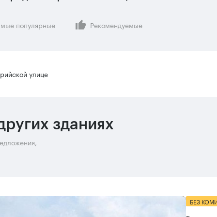
мые популярные
Рекомендуемые
рийской улице
других зданиях
редложения,
БЕЗ КОМ