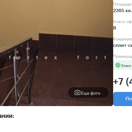
Площади
2265 кв
Класс о
B
Кондици
сплит-
Преимущ
Класс
+7 (
Еще фото
По
ании: