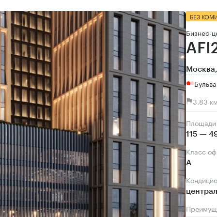
БЕЗ КОМ
Бизнес-ц
AFI
Москва,
Бульва
3.83 к
Площади
115 — 4
Класс о
А
Кондици
центра
Преимущ