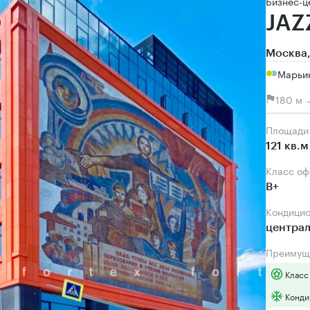
Бизнес-ц
JAZ
Москва,
Марьи
180 м 
Площади
121 кв.м
Класс о
B+
Кондици
центра
Преимущ
Класс
Конди