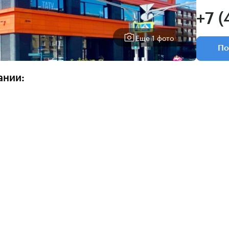
+7 (
Еще 1 фото
По
ании: