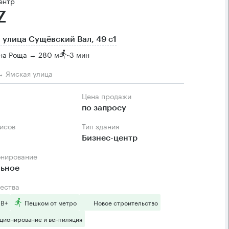
ентр
Z
 улица Сущёвский Вал, 49 с1
на Роща → 280 м
~
3 мин
→ Ямская улица
Цена продажи
по запросу
фисов
Тип здания
Бизнес-центр
онирование
льное
ества
 B+
Пешком от метро
Новое строительство
ционирование и вентиляция