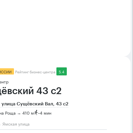
ИССИИ
Рейтинг бизнес-центра
5.4
ентр
ёвский 43 с2
 улица Сущёвский Вал, 43 с2
на Роща → 410 м
~
4 мин
→ Ямская улица