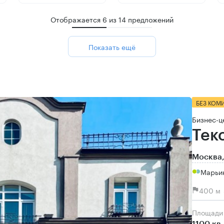
Отображается
6
из
14
предложений
Показать ещё
БЕЗ КОМ
Бизнес-ц
Тек
Москва,
Марьи
400 м 
Площади