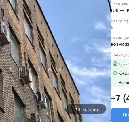
Площади
108 — 3
Класс о
B
Кондици
возмож
Преимущ
Класс
Конди
Неско
+7 (
Еще фото
По