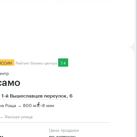
ИССИИ
Рейтинг бизнес-центра
7.4
ентр
само
 1-й Вышеславцев переулок, 6
на Роща → 800 м
~
8 мин
→ Ямская улица
Цена продажи