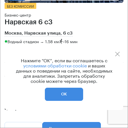
БЕЗ КОМИССИИ
Бизнес-центр
Нарвская 6 с3
Москва, Нарвская улица, 6 с3
Водный стадион → 1.58 км
~
16 мин
10.61 км → Юровская улица
Нажмите “ОК”, если вы соглашаетесь с
условиями обработки cookie
и ваших
Площади
Цена продажи
данных о поведении на сайте, необходимых
для аналитики. Запретить обработку
6400 кв.м
по запросу
cookie можете через браузер.
Класс офисов
Тип здания
B+
Бизнес-центр
ОК
Кондиционирование
центральное