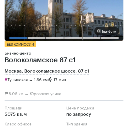
Еще фото
БЕЗ КОМИССИИ
Бизнес-центр
Волоколамское 87 с1
Москва, Волоколамское шоссе, 87 с1
Тушинская → 1.66 км
~
17 мин
8.06 км → Юровская улица
Площади
Цена продажи
5075 кв.м
по запросу
Класс офисов
Тип здания