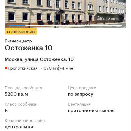
Еще 2 фото
БЕЗ КОМИССИИ
Бизнес-центр
Остоженка 10
Москва, улица Остоженка, 10
Кропоткинская → 370 м
~
4 мин
Площадь особняка
Цена продажи
5200 кв.м
по запросу
Класс особняка
Вентиляция
B
приточно-вытяжная
Кондиционирование
центральное