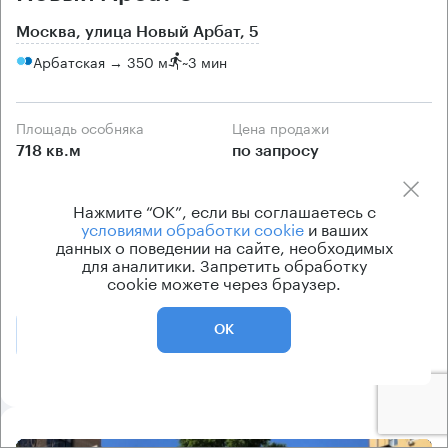
Москва, улица Новый Арбат, 5
Арбатская → 350 м
~
3 мин
Площадь особняка
Цена продажи
718 кв.м
по запросу
Класс особняка
Вентиляция
Нажмите “ОК”, если вы соглашаетесь с
B
приточно-вытяжная
условиями обработки cookie
и ваших
Кондиционирование
данных о поведении на сайте, необходимых
для аналитики. Запретить обработку
центральное
cookie можете через браузер.
ОК
Позвонить
Получить презентацию