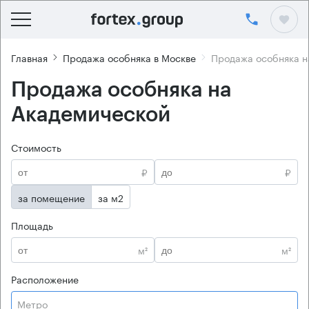
Главная
Продажа особняка в Москве
Продажа особняка н
Продажа особняка на
Академической
Стоимость
₽
₽
за помещение
за м2
Площадь
м²
м²
Расположение
Метро