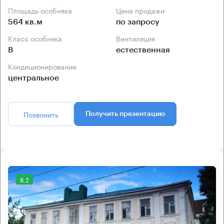
Площадь особняка
Цена продажи
564 кв.м
по запросу
Класс особняка
Вентиляция
B
естественная
Кондиционирование
центральное
Позвонить
Получить презентацию
8.2