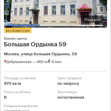
Еще фото
БЕЗ КОМИССИИ
Бизнес-центр
Большая Ордынка 59
Москва, улица Большая Ордынка, 59
Добрынинская → 460 м
~
5 мин
Площадь особняка
Цена продажи
970 кв.м
по запросу
Класс особняка
Вентиляция
B
естественная
Кондиционирование