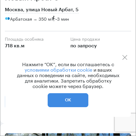
Москва, улица Новый Арбат, 5
Арбатская → 350 м
~
3 мин
Площадь особняка
Цена продажи
718 кв.м
по запросу
Класс особняка
Вентиляция
Нажмите “ОК”, если вы соглашаетесь с
B
приточно-вытяжная
условиями обработки cookie
и ваших
Кондиционирование
данных о поведении на сайте, необходимых
для аналитики. Запретить обработку
центральное
cookie можете через браузер.
ОК
Позвонить
Получить презентацию