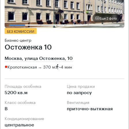
Еще 2 фото
БЕЗ КОМИССИИ
Бизнес-центр
Остоженка 10
Москва, улица Остоженка, 10
Кропоткинская → 370 м
~
4 мин
Площадь особняка
Цена продажи
5200 кв.м
по запросу
Класс особняка
Вентиляция
B
приточно-вытяжная
Кондиционирование
центральное