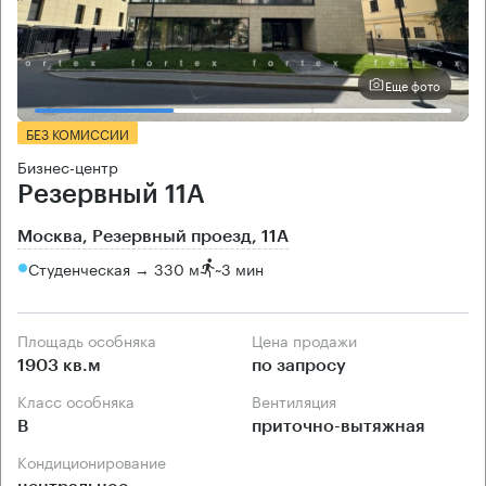
Еще фото
БЕЗ КОМИССИИ
Бизнес-центр
Резервный 11А
Москва, Резервный проезд, 11А
Студенческая → 330 м
~
3 мин
Площадь особняка
Цена продажи
1903 кв.м
по запросу
Класс особняка
Вентиляция
B
приточно-вытяжная
Кондиционирование