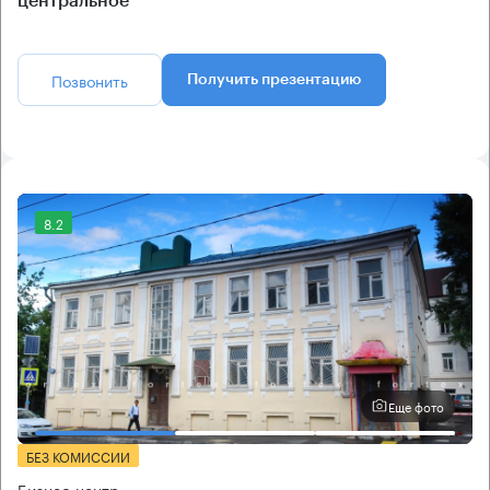
центральное
Позвонить
Получить презентацию
8.2
Еще фото
БЕЗ КОМИССИИ
Бизнес-центр