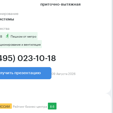
приточно-вытяжная
онирование
системы
ества
 B
Пешком от метро
ционирование и вентиляция
495) 023-10-18
09 Августа 2026
лучить презентацию
ИССИИ
Рейтинг бизнес-центра
8.6