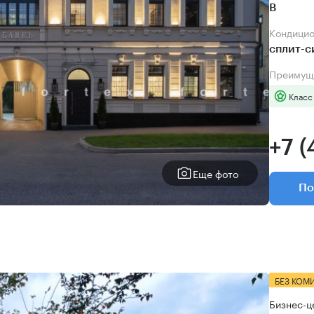
B
Кондици
сплит-
Преимущ
Класс
+7 (
Еще фото
По
БЕЗ КОМ
Бизнес-ц