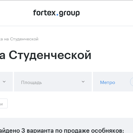
а на Студенческой
а Студенческой
Площадь
Метро
ии
айдено
3 варианта
по продаже особняков: