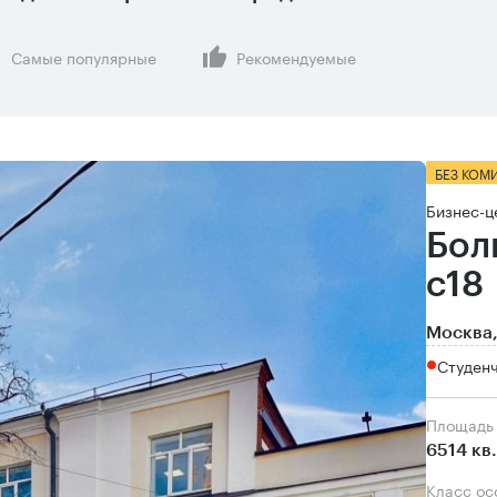
Самые популярные
Рекомендуемые
БЕЗ КОМ
Бизнес-ц
Бол
с18
Москва,
Студенч
Площадь
6514 кв
Класс о