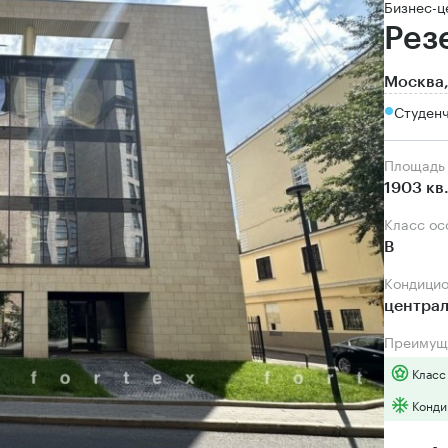
Бизнес-ц
Рез
Москва,
Студен
Площадь
1903 кв
Класс о
B
Кондици
центра
Преимущ
Класс
Конди