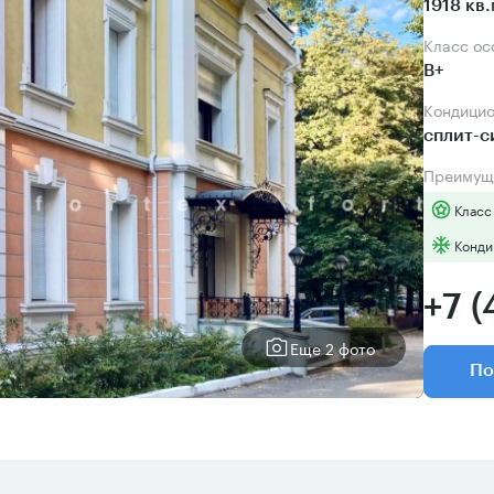
1918 кв
Класс о
B+
Кондици
сплит-
Преимущ
Класс
Конди
+7 (
Еще 2 фото
По