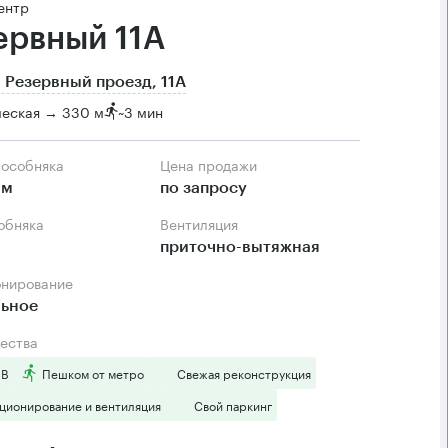
ентр
ервный 11А
 Резервный проезд, 11А
ческая → 330 м
~
3 мин
 особняка
Цена продажи
.м
по запросу
собняка
Вентиляция
приточно-вытяжная
онирование
льное
ества
 B
Пешком от метро
Свежая реконструкция
ционирование и вентиляция
Свой паркинг