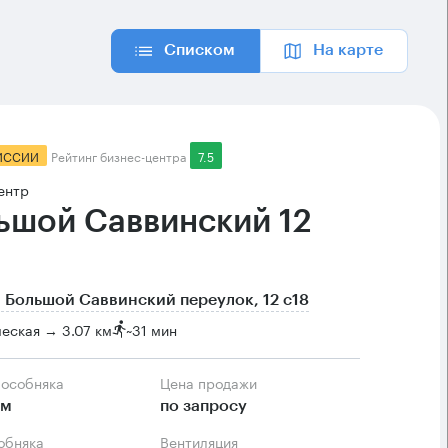
Списком
На карте
ИССИИ
Рейтинг бизнес-центра
7.5
ентр
ьшой Саввинский 12
 Большой Саввинский переулок, 12 с18
еская → 3.07 км
~
31 мин
 особняка
Цена продажи
.м
по запросу
собняка
Вентиляция