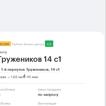
ИССИИ
Рейтинг бизнес-центра
4.0
ентр
 Тружеников 14 с1
 1-й переулок Тружеников, 14 с1
кая → 1.02 км
~
10 мин
 особняка
Цена продажи
м
по запросу
собняка
Вентиляция