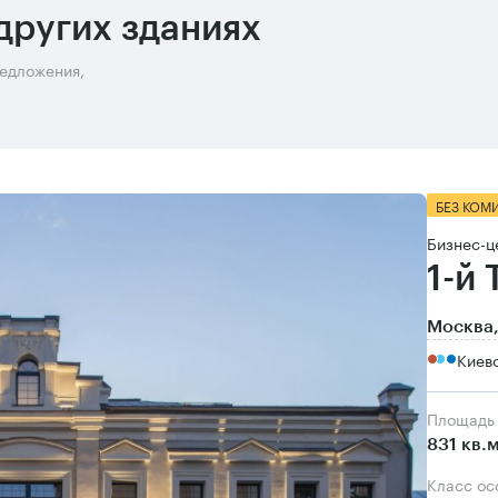
других зданиях
редложения,
БЕЗ КОМ
Бизнес-ц
1-й
Москва,
Киевс
Площадь
831 кв.
Класс о