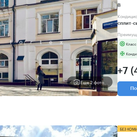
B
Кондици
сплит-
Преимущ
Класс
Конди
+7 (
Еще 2 фото
По
БЕЗ КОМ