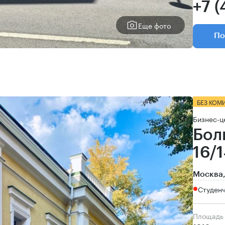
+7 (
Еще фото
По
БЕЗ КОМ
Бизнес-ц
Бол
16/1
Москва,
Студенч
Площадь