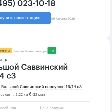
495) 023-10-18
09 Августа 2026
лучить презентацию
ИССИИ
Рейтинг бизнес-центра
8.3
ентр
ьшой Саввинский
4 с3
 Большой Саввинский переулок, 16/14 с3
еская → 3.22 км
~
32 мин
 особняка
Цена продажи