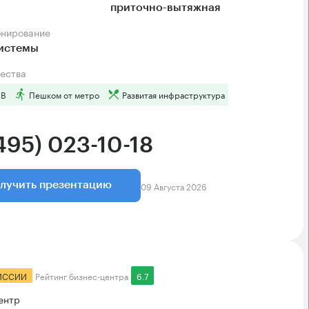
приточно-вытяжная
онирование
системы
ества
 B
Пешком от метро
Развитая инфраструктура
495) 023-10-18
09 Августа 2026
лучить презентацию
ИССИИ
Рейтинг бизнес-центра
6.7
ентр