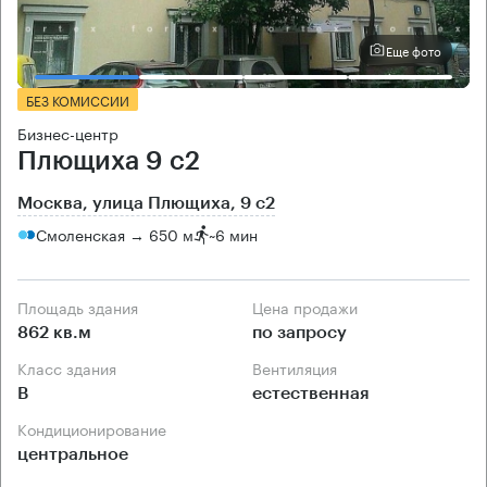
Еще фото
БЕЗ КОМИССИИ
Бизнес-центр
Плющиха 9 с2
Москва, улица Плющиха, 9 с2
Смоленская → 650 м
~
6 мин
Площадь здания
Цена продажи
862 кв.м
по запросу
Класс здания
Вентиляция
B
естественная
Кондиционирование
центральное