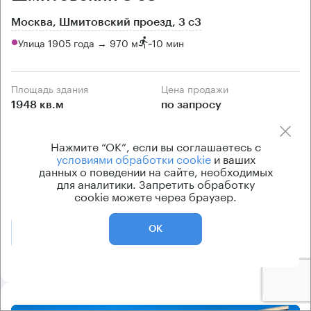
Москва, Шмитовский проезд, 3 с3
Улица 1905 года → 970 м
~
10 мин
Площадь здания
Цена продажи
1948 кв.м
по запросу
Класс здания
Вентиляция
Нажмите “ОК”, если вы соглашаетесь с
B
приточно-вытяжная
условиями обработки cookie
и ваших
Кондиционирование
данных о поведении на сайте, необходимых
для аналитики. Запретить обработку
центральное
cookie можете через браузер.
ОК
Позвонить
Получить презентацию