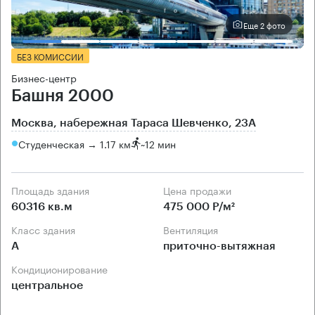
Еще 2 фото
БЕЗ КОМИССИИ
Бизнес-центр
Башня 2000
Москва, набережная Тараса Шевченко, 23А
Студенческая → 1.17 км
~
12 мин
Площадь здания
Цена продажи
60316 кв.м
475 000 Р/м²
Класс здания
Вентиляция
А
приточно-вытяжная
Кондиционирование
центральное