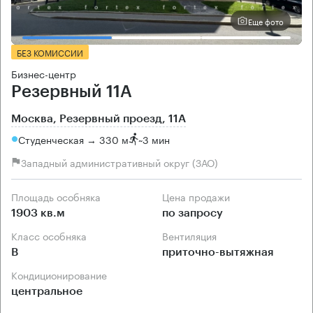
Еще фото
БЕЗ КОМИССИИ
Бизнес-центр
Резервный 11А
Москва, Резервный проезд, 11А
Студенческая → 330 м
~
3 мин
Западный административный округ (ЗАО)
Площадь особняка
Цена продажи
1903 кв.м
по запросу
Класс особняка
Вентиляция
B
приточно-вытяжная
Кондиционирование
центральное