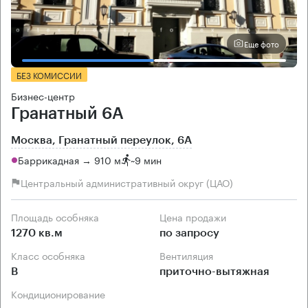
Еще фото
БЕЗ КОМИССИИ
Бизнес-центр
Гранатный 6А
Москва, Гранатный переулок, 6А
Баррикадная → 910 м
~
9 мин
Центральный административный округ (ЦАО)
Площадь особняка
Цена продажи
1270 кв.м
по запросу
Класс особняка
Вентиляция
B
приточно-вытяжная
Кондиционирование