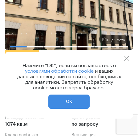
Еще 1 фото
БЕЗ КОМИССИИ
Бизнес-центр
Нажмите “ОК”, если вы соглашаетесь с
условиями обработки cookie
и ваших
2-й Казачий 3 с1
данных о поведении на сайте, необходимых
для аналитики. Запретить обработку
Москва, 2-й Казачий переулок, 3 с1
cookie можете через браузер.
Полянка → 440 м
~
4 мин
Центральный административный округ (ЦАО)
ОК
Площадь особняка
Цена продажи
1074 кв.м
по запросу
Класс особняка
Вентиляция