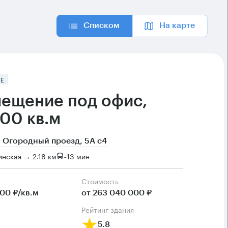
Списком
На карте
Е
ещение под офис,
00 кв.м
 Огородный проезд, 5А с4
нская → 2.18 км
~
13 мин
Cтоимость
800 ₽/кв.м
от 263 040 000 ₽
рейтинг здания
5.8