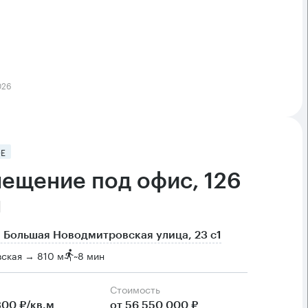
026
Е
ещение под офис, 126
м
 Большая Новодмитровская улица, 23 с1
вская → 810 м
~
8 мин
Cтоимость
300 ₽/кв.м
от 56 550 000 ₽