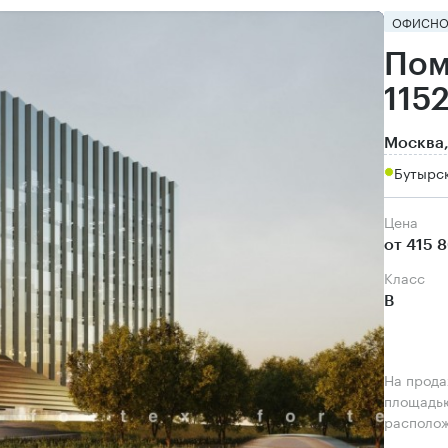
ОФИСНО
Пом
1152
Москва,
Бутырс
Цена
от 415 
класс
B
На прода
площадью
располож