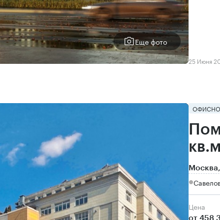
Еще фото
25 Июня 2
ОФИСНО
Пом
кв.
Москва,
Савело
Цена
от 458 