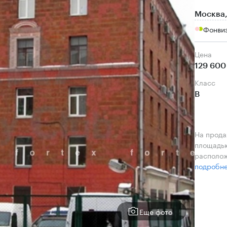
Москва,
Фонвиз
Цена
129 600
класс
B
На прода
площадью
располож
подробн
Еще фото