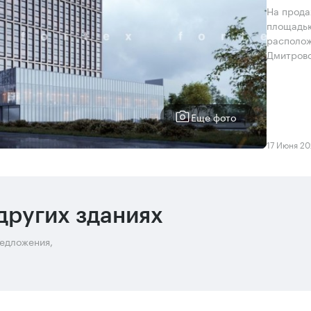
На прода
площадью
располож
Дмитровс
Еще фото
17 Июня 2
других зданиях
редложения,