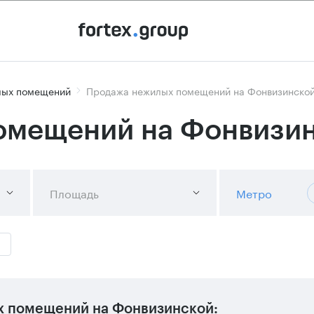
лых помещений
Продажа нежилых помещений на Фонвизинско
омещений на Фонвизи
Площадь
Метро
х помещений на Фонвизинской: