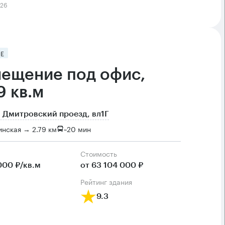
026
Е
ещение под офис,
9 кв.м
 Дмитровский проезд, вл1Г
нская → 2.79 км
~
20 мин
Cтоимость
000 ₽/кв.м
от 63 104 000 ₽
рейтинг здания
9.3