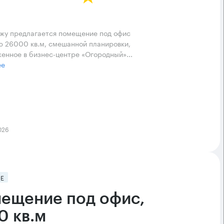
жу предлагается помещение под офис
 26000 кв.м, смешанной планировки,
енное в бизнес-центре «Огородный»...
ее
026
Е
ещение под офис,
0 кв.м