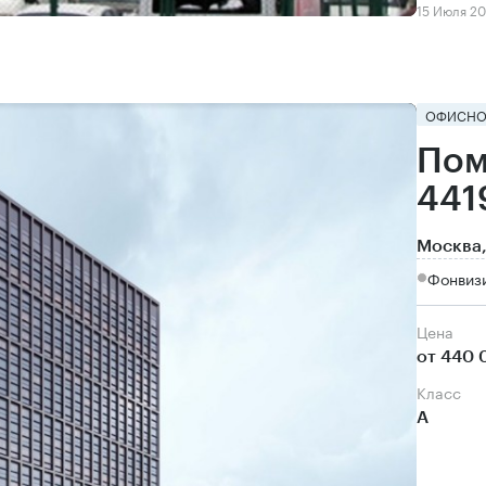
15 Июля 2
ОФИСНО
Пом
441
Москва,
Фонвизи
Цена
от 440 
класс
А