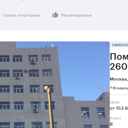
Самые популярные
Рекомендуемые
ОФИСНО
Пом
260
Москва,
Фонвизи
Цена
от 153 
класс
B