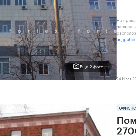
На прода
площадью
располож
подробн
Еще 2 фото
24 Июля 2
ОФИСНО
Пом
270