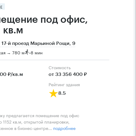
Е
ещение под офис,
 кв.м
 17-й проезд Марьиной Рощи, 9
кая → 780 м
~
8 мин
Cтоимость
800 ₽/кв.м
от 33 356 400 ₽
рейтинг здания
8.5
жу предлагается помещение под офис
 1152 кв.м, открытой планировки,
енное в бизнес-центре...
подробнее