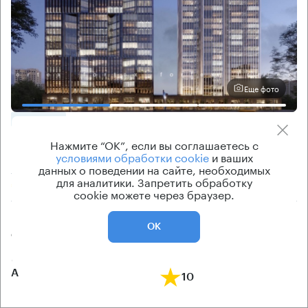
Еще фото
ОФИСНОЕ
Нажмите “ОК”, если вы соглашаетесь с
Помещение под офис, 1631 кв.м
условиями обработки cookie
и ваших
Москва, Золоторожский Вал, 11а С2
данных о поведении на сайте, необходимых
для аналитики. Запретить обработку
Римская → 220 м
~
2 мин
cookie можете через браузер.
Цена
Cтоимость
ОК
от 252 200 ₽/кв.м
от 32 190 000 ₽
класс
рейтинг здания
А
10