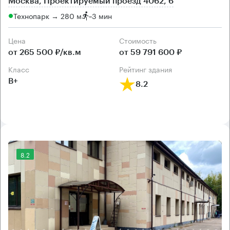
Москва, Проектируемый проезд 4062, 6
Технопарк → 280 м
~
3 мин
Цена
Cтоимость
от 265 500 ₽/кв.м
от 59 791 600 ₽
класс
рейтинг здания
B+
8.2
8.2