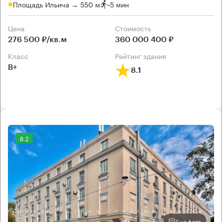
Площадь Ильича → 550 м
~
5 мин
Цена
Cтоимость
276 500 ₽/кв.м
360 000 400 ₽
класс
рейтинг здания
B+
8.1
8.2
Еще фото