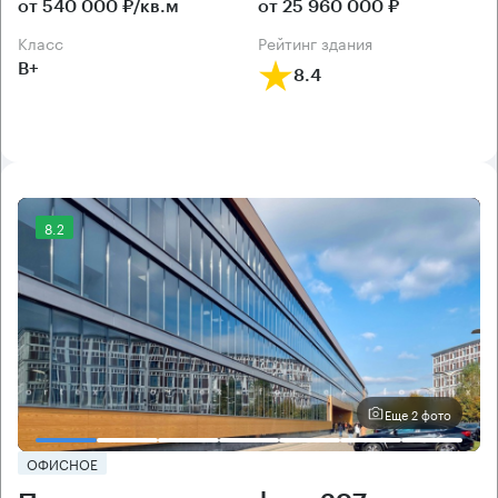
от 540 000 ₽/кв.м
от 25 960 000 ₽
класс
рейтинг здания
B+
8.4
8.2
Еще 2 фото
ОФИСНОЕ