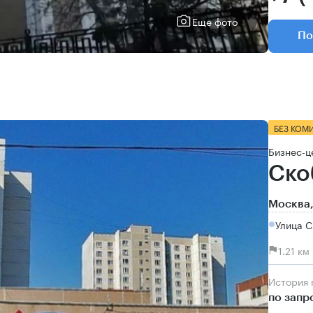
Еще фото
По
БЕЗ КОМ
Бизнес-ц
Ско
Москва,
Улица 
1.21 к
История
по запр