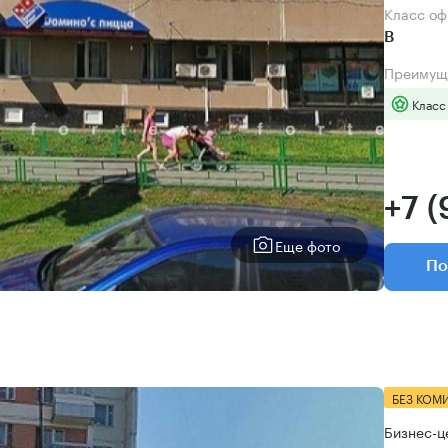
Класс о
B
Преимущ
Класс
+7 
Еще фото
По
БЕЗ КОМ
Бизнес-ц