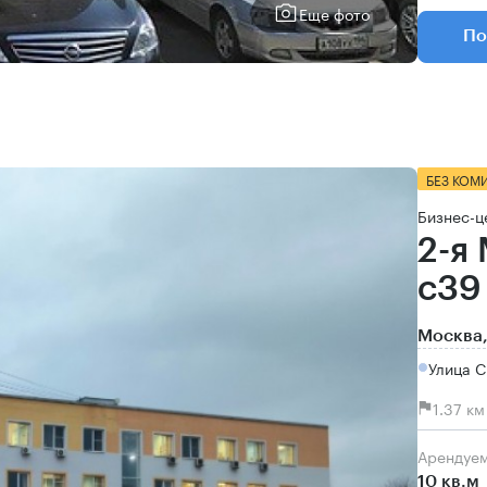
Еще фото
По
БЕЗ КОМ
Бизнес-ц
2-я
с39
Москва,
Улица С
1.37 к
Арендуе
10 кв.м