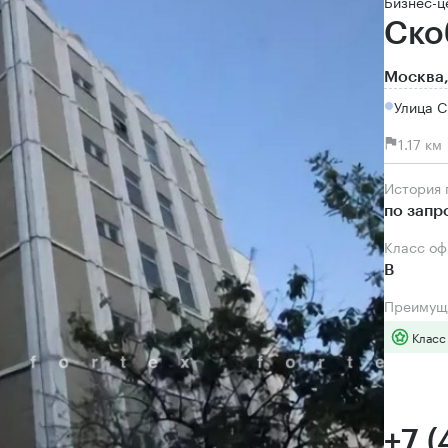
Бизнес-ц
Ско
Москва,
Улица 
1.17 к
История
по запр
Класс о
B
Преимущ
Класс
+7 (