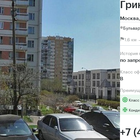
Грин
Москва,
Бульвар
1.6 км
История
по запр
Класс о
B
Преимущ
Класс
Конди
+7 