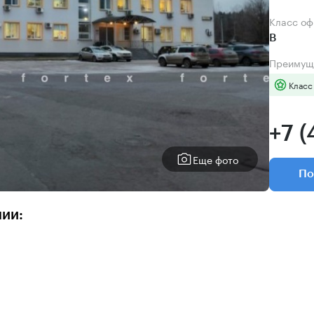
Класс о
B
Преимущ
Класс
+7 (
Еще фото
По
нии: