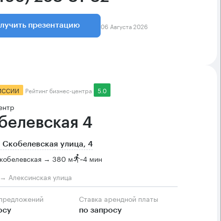
06 Августа 2026
лучить презентацию
ИССИИ
Рейтинг бизнес-центра
5.0
ентр
белевская 4
 Скобелевская улица, 4
Скобелевская → 380 м
~
4 мин
м → Алексинская улица
 предложений
Ставка арендной платы
осу
по запросу