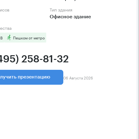
фисов
Тип здания
Офисное здание
ества
 B
Пешком от метро
495) 258-81-32
06 Августа 2026
лучить презентацию