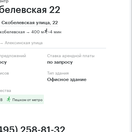
ентр
белевская 22
 Скобелевская улица, 22
Скобелевская → 400 м
~
4 мин
м → Алексинская улица
 предложений
Ставка арендной платы
осу
по запросу
фисов
Тип здания
Офисное здание
ества
 B
Пешком от метро
495) 258-81-32