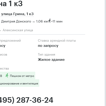
а 1 к3
 улица Грина, 1 к3
 Дмитрия Донского → 1.06 км
~
11 мин
 → Алексинская улица
 предложений
Ставка арендной платы
осу
по запросу
фисов
Тип здания
Жилое здание
ества
 B
Пешком от метро
ционирование и вентиляция
(495) 287-36-24