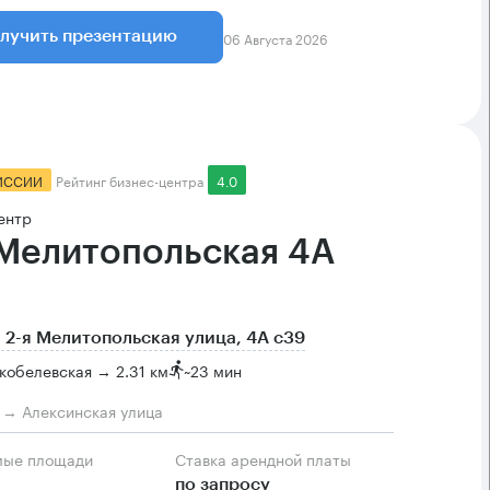
06 Августа 2026
лучить презентацию
ИССИИ
Рейтинг бизнес-центра
4.0
ентр
 Мелитопольская 4А
 2-я Мелитопольская улица, 4А с39
кобелевская → 2.31 км
~
23 мин
м → Алексинская улица
мые площади
Ставка арендной платы
по запросу