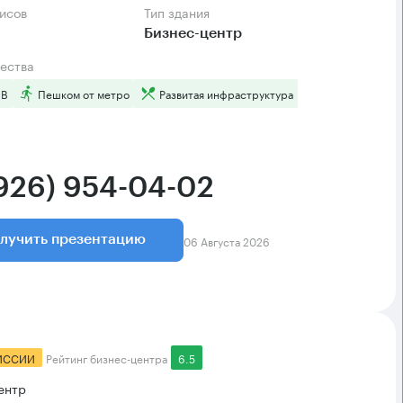
фисов
Тип здания
Бизнес-центр
ества
 B
Пешком от метро
Развитая инфраструктура
(926) 954-04-02
06 Августа 2026
лучить презентацию
ИССИИ
Рейтинг бизнес-центра
6.5
ентр