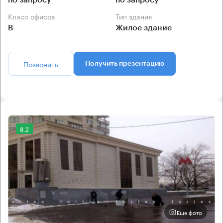
Класс офисов
Тип здания
B
Жилое здание
Позвонить
Получить презентацию
8.2
Еще фото