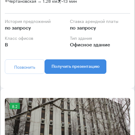
Чертановская → 1.28 км
~
13 мин
История предложений
Ставка арендной платы
по запросу
по запросу
Класс офисов
Тип здания
B
Офисное здание
Позвонить
Получить презентацию
8.2