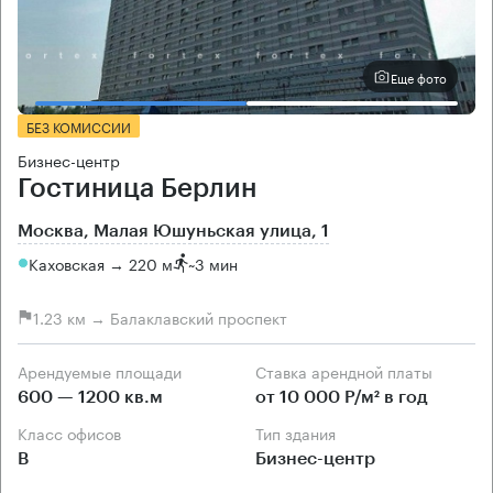
Еще фото
БЕЗ КОМИССИИ
Бизнес-центр
Гостиница Берлин
Москва, Малая Юшуньская улица, 1
Каховская → 220 м
~
3 мин
1.23 км → Балаклавский проспект
Арендуемые площади
Ставка арендной платы
600 — 1200 кв.м
от 10 000 Р/м² в год
Класс офисов
Тип здания
B
Бизнес-центр