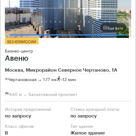
Еще фото
БЕЗ КОМИССИИ
Бизнес-центр
Авеню
Москва, Микрорайон Северное Чертаново, 1А
Чертановская → 1.17 км
~
12 мин
840 м → Балаклавский проспект
История предложений
Ставка арендной платы
по запросу
по запросу
Класс офисов
Тип здания
B
Жилое здание