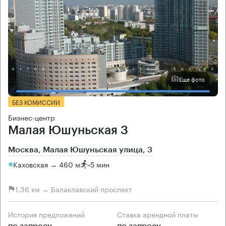
Еще фото
БЕЗ КОМИССИИ
Бизнес-центр
Малая Юшуньская 3
Москва, Малая Юшуньская улица, 3
Каховская → 460 м
~
5 мин
1.36 км → Балаклавский проспект
История предложений
Ставка арендной платы
по запросу
по запросу