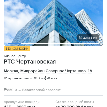
Еще 2 фото
БЕЗ КОМИССИИ
Бизнес-центр
РТС Чертановская
Москва, Микрорайон Северное Чертаново, 1А
Чертановская → 610 м
~
8 мин
850 м → Балаклавский проспект
Арендуемые площади
Ставка арендной платы
445 — 8987 кв.м
от 30 000 Р/м² в год