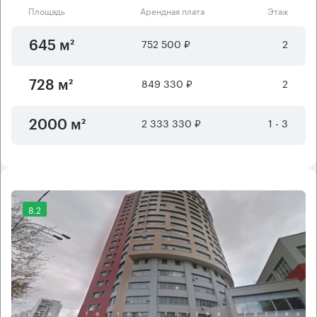
Площадь
Арендная плата
Этаж
752 500 ₽
2
645 м²
849 330 ₽
2
728 м²
2 333 330 ₽
1 - 3
2000 м²
8.2