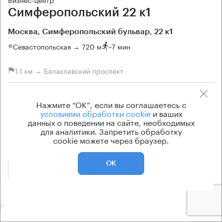
Симферопольский 22 к1
Москва, Симферопольский бульвар, 22 к1
Севастопольская → 720 м
~
7 мин
1.1 км → Балаклавский проспект
История предложений
Ставка арендной платы
Нажмите “ОК”, если вы соглашаетесь с
по запросу
по запросу
условиями обработки cookie
и ваших
данных о поведении на сайте, необходимых
Класс офисов
Тип здания
для аналитики. Запретить обработку
B
ОСЗ
cookie можете через браузер.
ОК
Позвонить
Получить презентацию