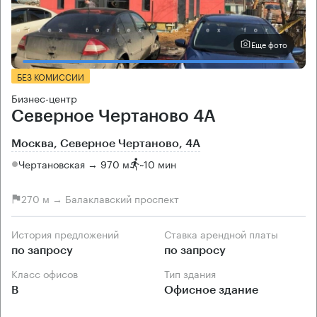
Еще фото
БЕЗ КОМИССИИ
Бизнес-центр
Северное Чертаново 4А
Москва, Северное Чертаново, 4А
Чертановская → 970 м
~
10 мин
270 м → Балаклавский проспект
История предложений
Ставка арендной платы
по запросу
по запросу
Класс офисов
Тип здания
B
Офисное здание