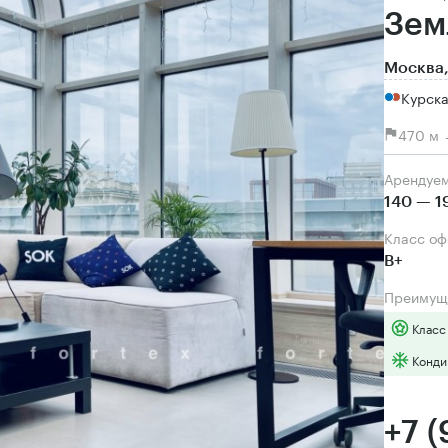
Зем
Москва,
Курск
470 м 
Арендуе
140 — 1
Класс о
B+
Преимущ
Класс
Конди
+7 