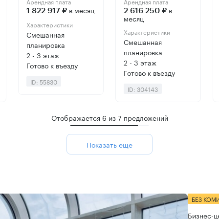
Арендная плата
Арендная плата
в месяц
в
1 822 917 ₽
2 616 250 ₽
месяц
Характеристики
Характеристики
Смешанная
Смешанная
планировка
планировка
2 - 3 этаж
2 - 3 этаж
Готово к въезду
Готово к въезду
ID: 55830
ID: 304143
Отображается
6
из
7
предложений
Показать ещё
БЕЗ КОМ
Бизнес-ц