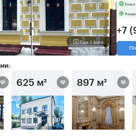
Класс
Конди
+7 
Еще 2 фото
По
нии:
625 м²
897 м²