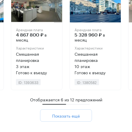
Арендная плата
Арендная плата
в
в
4 867 800 ₽
5 328 960 ₽
месяц
месяц
Характеристики
Характеристики
Смешанная
Смешанная
планировка
планировка
3 этаж
10 этаж
Готово к въезду
Готово к въезду
ID: 1393633
ID: 1380582
Отображается
6
из
12
предложений
Показать ещё