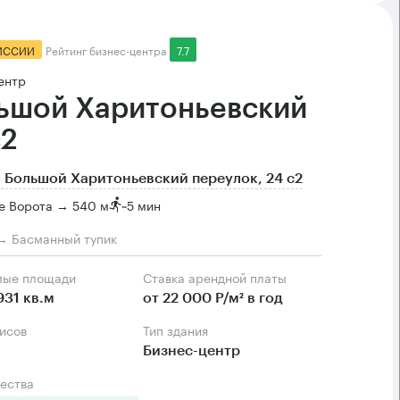
ИССИИ
Рейтинг бизнес-центра
7.7
ентр
ьшой Харитоньевский
с2
 Большой Харитоньевский переулок, 24 с2
е Ворота → 540 м
~
5 мин
→ Басманный тупик
мые площади
Ставка арендной платы
931 кв.м
от 22 000 Р/м² в год
фисов
Тип здания
Бизнес-центр
ества