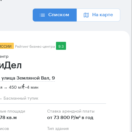
Списком
На карте
ИССИИ
Рейтинг бизнес-центра
9.3
ентр
иДел
 улица Земляной Вал, 9
ая → 450 м
~
4 мин
→ Басманный тупик
мые площади
Ставка арендной платы
78 кв.м
от 73 800 Р/м² в год
фисов
Тип здания