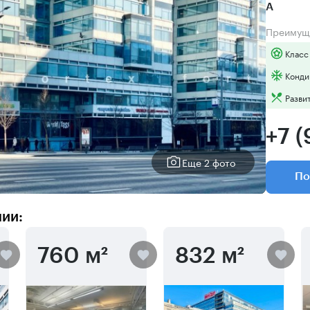
А
Преимущ
Класс
Конди
Разви
+7 
Еще 2 фото
По
нии:
760 м²
832 м²