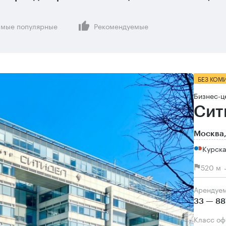
мые популярные
Рекомендуемые
БЕЗ КОМ
Бизнес-ц
Сит
Москва,
Курск
520 м 
Арендуе
33 — 88
Класс о