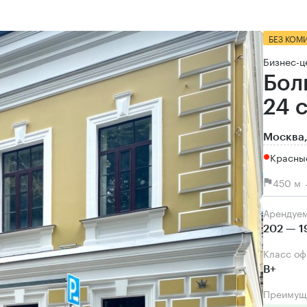
БЕЗ КОМ
Бизнес-ц
Бол
24 
Москва,
Красны
450 м 
Арендуе
202 — 1
Класс о
B+
Преимущ