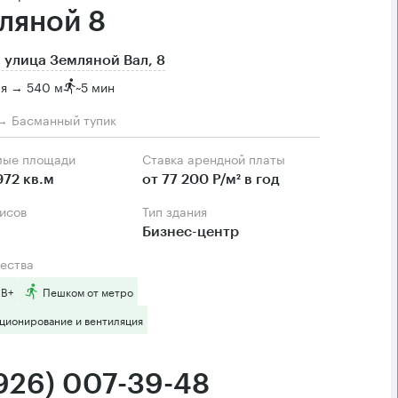
ляной 8
 улица Земляной Вал, 8
ая → 540 м
~
5 мин
→ Басманный тупик
мые площади
Ставка арендной платы
972 кв.м
от 77 200 Р/м² в год
фисов
Тип здания
Бизнес-центр
ества
 B+
Пешком от метро
ционирование и вентиляция
(926) 007-39-48