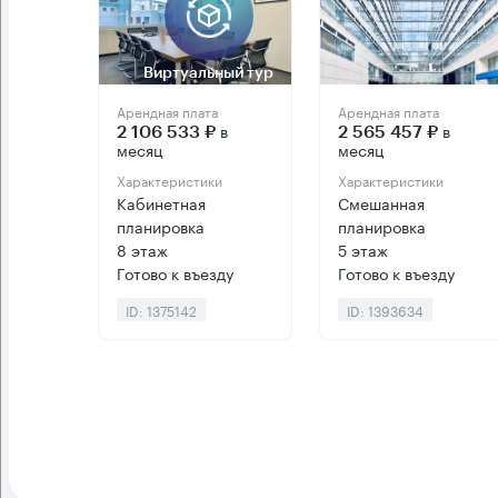
Виртуальный тур
Арендная плата
Арендная плата
в
в
2 106 533 ₽
2 565 457 ₽
месяц
месяц
Характеристики
Характеристики
Кабинетная
Смешанная
планировка
планировка
8 этаж
5 этаж
Готово к въезду
Готово к въезду
ID: 1375142
ID: 1393634