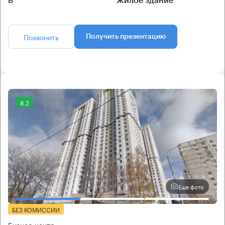
B
Жилое здание
Позвонить
Получить презентацию
8.2
Еще фото
БЕЗ КОМИССИИ
Бизнес-центр