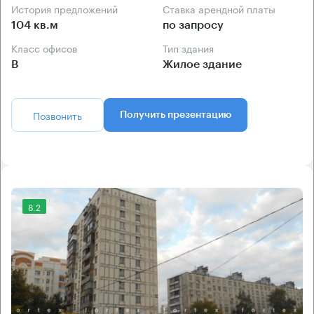
История предложений
Ставка арендной платы
104 кв.м
по запросу
Класс офисов
Тип здания
B
Жилое здание
Позвонить
Получить презентацию
8.2