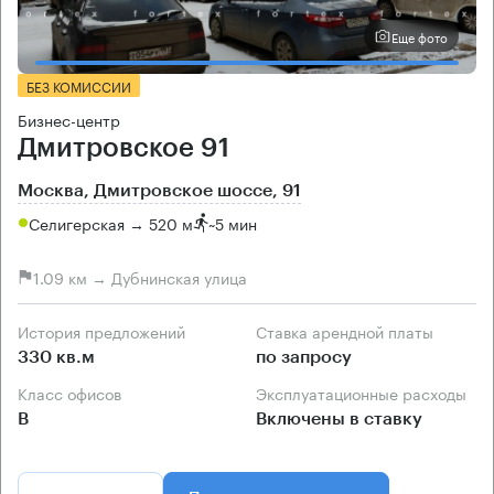
Еще фото
БЕЗ КОМИССИИ
Бизнес-центр
Дмитровское 91
Москва, Дмитровское шоссе, 91
Селигерская → 520 м
~
5 мин
1.09 км → Дубнинская улица
История предложений
Ставка арендной платы
330 кв.м
по запросу
Класс офисов
Эксплуатационные расходы
B
Включены в ставку