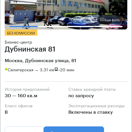
Еще фото
БЕЗ КОМИССИИ
Бизнес-центр
Дубнинская 81
Москва, Дубнинская улица, 81
Селигерская → 3.31 км
~
20 мин
История предложений
Ставка арендной платы
30 — 160 кв.м
по запросу
Класс офисов
Эксплуатационные расходы
B
Включены в ставку