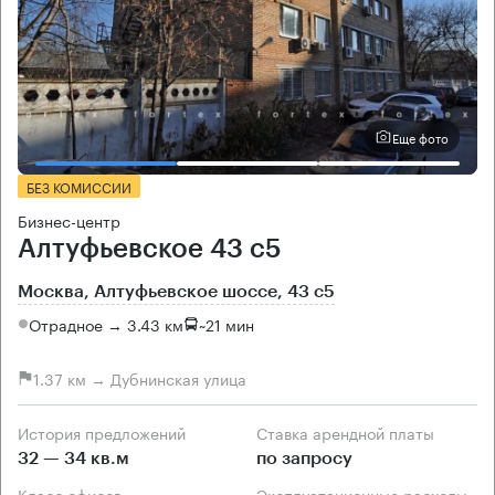
Еще фото
БЕЗ КОМИССИИ
Бизнес-центр
Алтуфьевское 43 с5
Москва, Алтуфьевское шоссе, 43 с5
Отрадное → 3.43 км
~
21 мин
1.37 км → Дубнинская улица
История предложений
Ставка арендной платы
32 — 34 кв.м
по запросу
Класс офисов
Эксплуатационные расходы