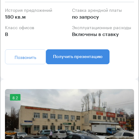
История предложений
Ставка арендной платы
180 кв.м
по запросу
Класс офисов
Эксплуатационные расходы
B
Включены в ставку
Позвонить
Получить презентацию
8.2