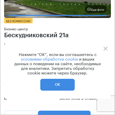
Еще фото
БЕЗ КОМИССИИ
Бизнес-центр
Бескудниковский 21а
Москва, Бескудниковский бульвар, 21а
Селигерская → 600 м
~
6 мин
Нажмите “ОК”, если вы соглашаетесь с
условиями обработки cookie
и ваших
данных о поведении на сайте, необходимых
1.37 км → Дубнинская улица
для аналитики. Запретить обработку
cookie можете через браузер.
История предложений
Ставка арендной платы
150 — 740 кв.м
по запросу
ОК
Класс офисов
Эксплуатационные расходы
B
Включены в ставку