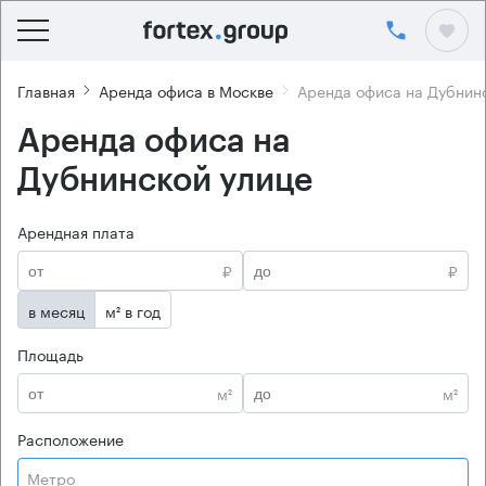
Главная
Аренда офиса в Москве
Аренда офиса на Дубнин
Аренда офиса на
Дубнинской улице
Арендная плата
₽
₽
в месяц
м² в год
Площадь
м²
м²
Расположение
Метро