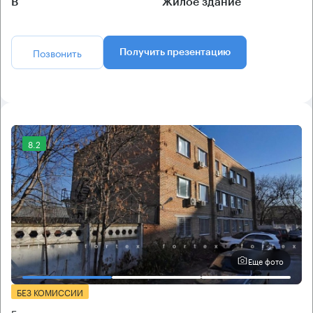
B
Жилое здание
Позвонить
Получить презентацию
8.2
Еще фото
БЕЗ КОМИССИИ