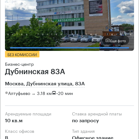
Еще фото
БЕЗ КОМИССИИ
Бизнес-центр
Дубнинская 83А
Москва, Дубнинская улица, 83А
Алтуфьево → 3.18 км
~
20 мин
Арендуемые площади
Ставка арендной платы
10 кв.м
по запросу
Класс офисов
Тип здания
B
Офисное здание