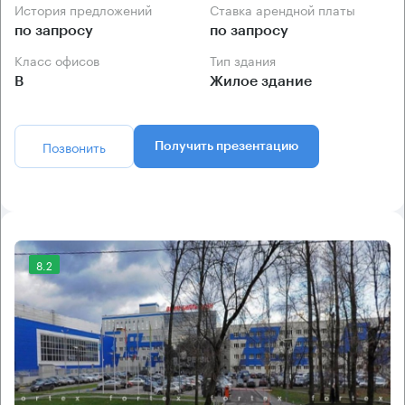
История предложений
Ставка арендной платы
по запросу
по запросу
Класс офисов
Тип здания
B
Жилое здание
Позвонить
Получить презентацию
8.2