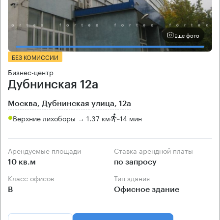
Еще фото
БЕЗ КОМИССИИ
Бизнес-центр
Дубнинская 12а
Москва, Дубнинская улица, 12а
Верхние лихоборы → 1.37 км
~
14 мин
Арендуемые площади
Ставка арендной платы
10 кв.м
по запросу
Класс офисов
Тип здания
B
Офисное здание