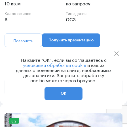
10 кв.м
по запросу
Класс офисов
Тип здания
B
ОСЗ
Позвонить
Получить презентацию
Предложения по аренде в этом здании:
Нажмите “ОК”, если вы соглашаетесь с
условиями обработки cookie
и ваших
данных о поведении на сайте, необходимых
Площадь
Арендная плата
Этаж
для аналитики. Запретить обработку
cookie можете через браузер.
734 250 ₽
1 - 2
801 м²
ОК
8.2