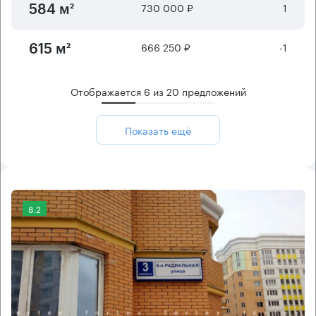
730 000 ₽
1
584 м²
666 250 ₽
-1
615 м²
Отображается
6
из
20
предложений
Показать ещё
8.2