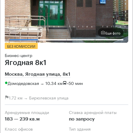
Еще фото
БЕЗ КОМИССИИ
Бизнес-центр
Ягодная 8к1
Москва, Ягодная улица, 8к1
Домодедовская → 10.34 км
~
50 мин
1.72 км → Бирюлевская улица
Арендуемые площади
Ставка арендной платы
183 — 239 кв.м
по запросу
Класс офисов
Тип здания