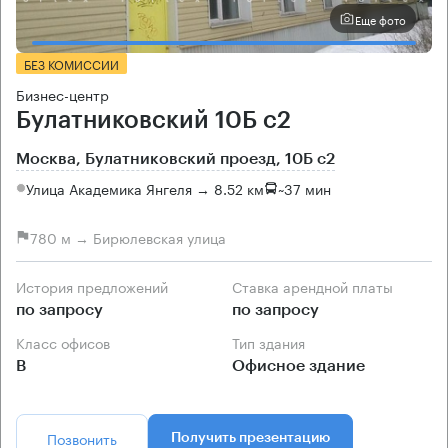
Еще фото
БЕЗ КОМИССИИ
Бизнес-центр
Булатниковский 10Б с2
Москва, Булатниковский проезд, 10Б с2
Улица Академика Янгеля → 8.52 км
~
37 мин
780 м → Бирюлевская улица
История предложений
Ставка арендной платы
по запросу
по запросу
Класс офисов
Тип здания
B
Офисное здание
Позвонить
Получить презентацию