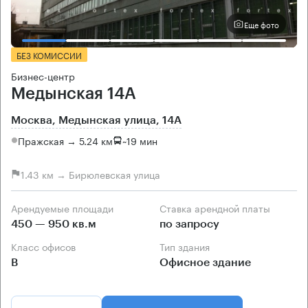
Еще фото
БЕЗ КОМИССИИ
Бизнес-центр
Медынская 14А
Москва, Медынская улица, 14А
Пражская → 5.24 км
~
19 мин
1.43 км → Бирюлевская улица
Арендуемые площади
Ставка арендной платы
450 — 950 кв.м
по запросу
Класс офисов
Тип здания
B
Офисное здание