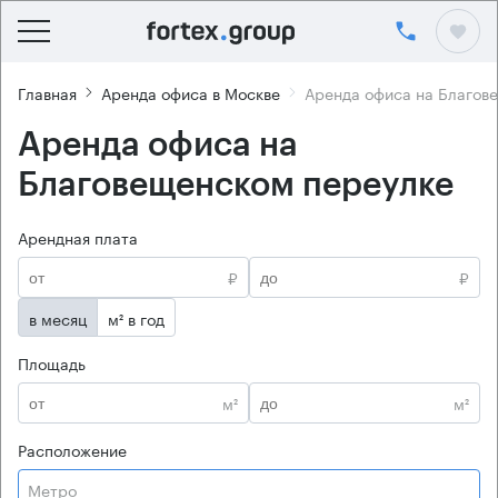
Главная
Аренда офиса в Москве
Аренда офиса на Благов
Аренда офиса на
Благовещенском переулке
Арендная плата
₽
₽
в месяц
м² в год
Площадь
м²
м²
Расположение
Метро