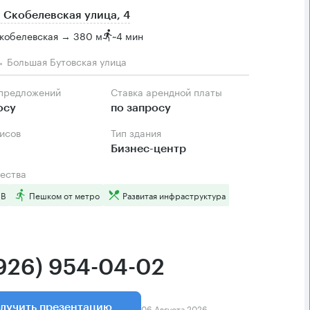
 Скобелевская улица, 4
Скобелевская → 380 м
~
4 мин
 → Большая Бутовская улица
 предложений
Ставка арендной платы
осу
по запросу
фисов
Тип здания
Бизнес-центр
ества
 B
Пешком от метро
Развитая инфраструктура
(926) 954-04-02
06 Августа 2026
лучить презентацию