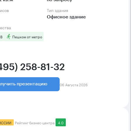
фисов
Тип здания
Офисное здание
ества
 B
Пешком от метро
495) 258-81-32
06 Августа 2026
лучить презентацию
ИССИИ
Рейтинг бизнес-центра
4.0