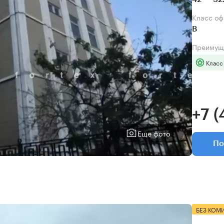
Класс о
B
Преимущ
Класс
+7 (
Еще фото
По
БЕЗ КОМ