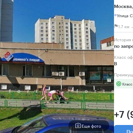
Москва,
Улица 
1.7 км
История
по запр
Класс о
B
Преимущ
Класс
+7 
Еще фото
По