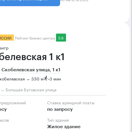
ИССИИ
Рейтинг бизнес-центра
5.6
ентр
белевская 1 к1
 Скобелевская улица, 1 к1
Скобелевская → 330 м
~
3 мин
м → Большая Бутовская улица
 предложений
Ставка арендной платы
осу
по запросу
фисов
Тип здания
Жилое здание