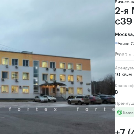
Бизнес-ц
2-я
с39
Москва,
Улица С
960 м 
Арендуе
10 кв.м
Класс о
B
Преимущ
Класс
+7 (