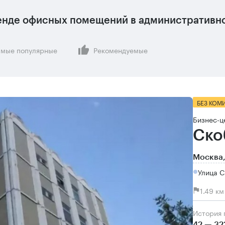
енде офисных помещений в административно
мые популярные
Рекомендуемые
БЕЗ КОМ
Бизнес-ц
Ско
Москва,
Улица 
1.49 к
История
42 — 32