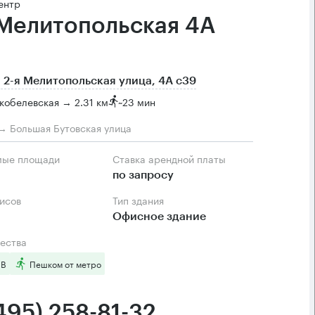
ентр
 Мелитопольская 4А
 2-я Мелитопольская улица, 4А с39
кобелевская → 2.31 км
~
23 мин
→ Большая Бутовская улица
мые площади
Ставка арендной платы
по запросу
фисов
Тип здания
Офисное здание
ества
 B
Пешком от метро
495) 258-81-32