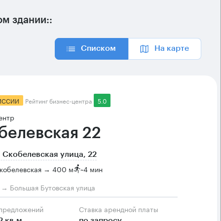
м здании::
Списком
На карте
ИССИИ
Рейтинг бизнес-центра
5.0
ентр
белевская 22
 Скобелевская улица, 22
Скобелевская → 400 м
~
4 мин
м → Большая Бутовская улица
 предложений
Ставка арендной платы
2 кв.м
по запросу