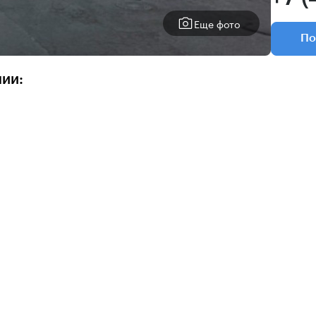
Еще фото
По
нии: