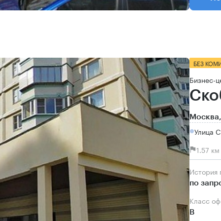
БЕЗ КОМ
Бизнес-ц
Ско
Москва,
Улица 
1.57 к
История
по запр
Класс о
B