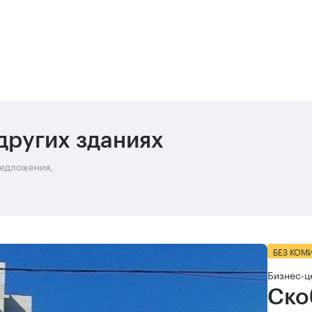
других зданиях
редложения,
БЕЗ КОМ
Бизнес-ц
Ско