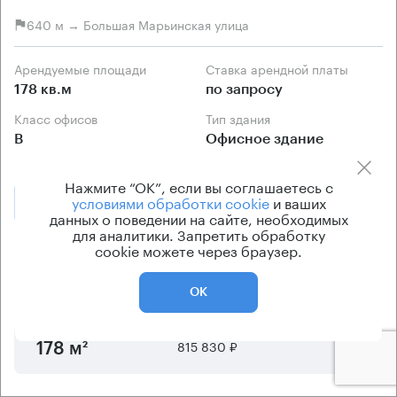
640 м → Большая Марьинская улица
Арендуемые площади
Ставка арендной платы
178 кв.м
по запросу
Класс офисов
Тип здания
B
Офисное здание
Нажмите “ОК”, если вы соглашаетесь с
условиями обработки cookie
и ваших
Позвонить
Получить презентацию
данных о поведении на сайте, необходимых
для аналитики. Запретить обработку
cookie можете через браузер.
Предложения по аренде в этом здании:
ОК
Площадь
Арендная плата
Этаж
815 830 ₽
5
178 м²