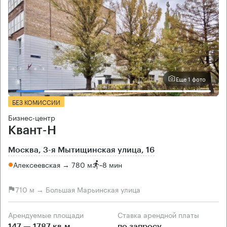
Еще 1 фото
БЕЗ КОМИССИИ
Бизнес-центр
Квант-Н
Москва, 3-я Мытищинская улица, 16
Алексеевская → 780 м
~
8 мин
710 м → Большая Марьинская улица
Арендуемые площади
Ставка арендной платы
147 — 1787 кв.м
по запросу