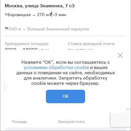
Москва, улица Знаменка, 7 с3
Боровицкая → 270 м
~
3 мин
340 м → Большой Знаменский переулок
Арендуемые площади
Ставка арендной платы
2360 — 14000 кв.м
по запросу
Класс офисов
Тип здания
Нажмите “ОК”, если вы соглашаетесь с
условиями обработки cookie
и ваших
А
Бизнес-центр
данных о поведении на сайте, необходимых
для аналитики. Запретить обработку
cookie можете через браузер.
Позвонить
Получить презентацию
ОК
Предложения по аренде в этом здании:
Площадь
Арендная плата
Этаж