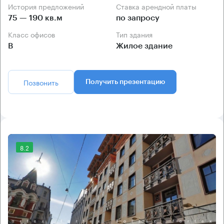
История предложений
Ставка арендной платы
75 — 190 кв.м
по запросу
Класс офисов
Тип здания
B
Жилое здание
Позвонить
Получить презентацию
8.2