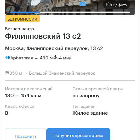
Еще фото
БЕЗ КОМИССИИ
Бизнес-центр
Филипповский 13 с2
Москва, Филипповский переулок, 13 с2
Арбатская → 430 м
~
4 мин
350 м → Большой Знаменский переулок
История предложений
Ставка арендной платы
130 — 154 кв.м
по запросу
Класс офисов
Тип здания
B
Жилое здание
Позвонить
Получить презентацию