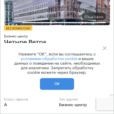
Еще 2 фото
БЕЗ КОМИССИИ
Бизнес-центр
Четыре Ветра
Нажмите “ОК”, если вы соглашаетесь с
Москва, 1-я Тверская-Ямская улица, 21
условиями обработки cookie
и ваших
Белорусская → 340 м
~
4 мин
данных о поведении на сайте, необходимых
для аналитики. Запретить обработку
cookie можете через браузер.
270 м → Брестская улица
Арендуемые площади
Ставка арендной платы
ОК
136 — 5138 кв.м
от 800 Р/м² в год
Класс офисов
Тип здания
А
Бизнес-центр