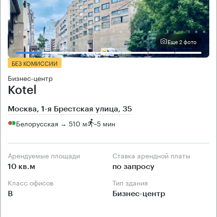
Еще 2 фото
БЕЗ КОМИССИИ
Бизнес-центр
Kotel
Москва, 1-я Брестская улица, 35
Белорусская → 510 м
~
5 мин
Арендуемые площади
Ставка арендной платы
10 кв.м
по запросу
Класс офисов
Тип здания
B
Бизнес-центр