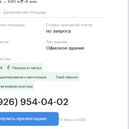
я → 640 м
~
6 мин
→ Даниловская площадь
мые площади
Ставка арендной платы
по запросу
фисов
Тип здания
Офисное здание
ества
 B
Пешком от метро
ционирование и вентиляция
Свой паркинг
тая инфраструктура
(926) 954-04-02
07 Августа 2026
лучить презентацию