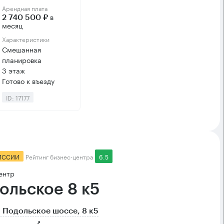
Арендная плата
в
2 740 500 ₽
месяц
Характеристики
Смешанная
планировка
3 этаж
Готово к въезду
ID: 17177
ИССИИ
Рейтинг бизнес-центра
6.5
ентр
ольское 8 к5
 Подольское шоссе, 8 к5