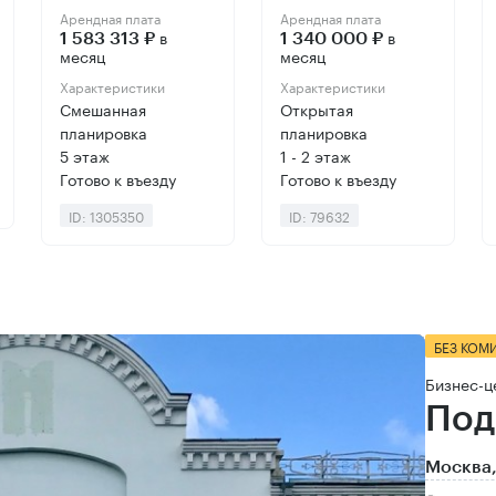
Арендная плата
Арендная плата
в
в
1 583 313 ₽
1 340 000 ₽
месяц
месяц
Характеристики
Характеристики
Смешанная
Открытая
планировка
планировка
5 этаж
1 - 2 этаж
Готово к въезду
Готово к въезду
ID: 1305350
ID: 79632
БЕЗ КОМ
Бизнес-ц
Под
Москва,