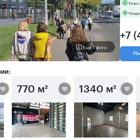
Класс
Конди
+7 
Еще 1 фото
По
нии:
770 м²
1340 м²