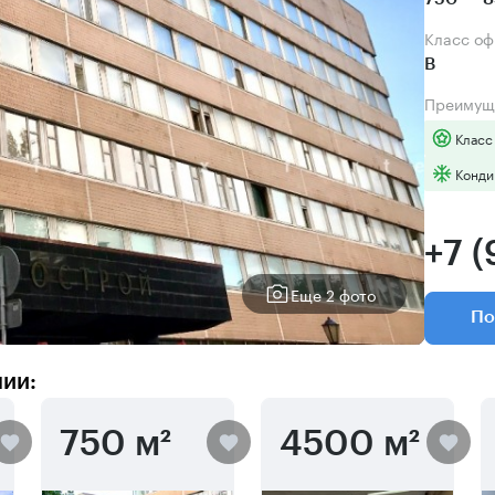
Класс о
B
Преимущ
Класс
Конди
+7 
Еще 2 фото
По
нии:
750 м²
4500 м²