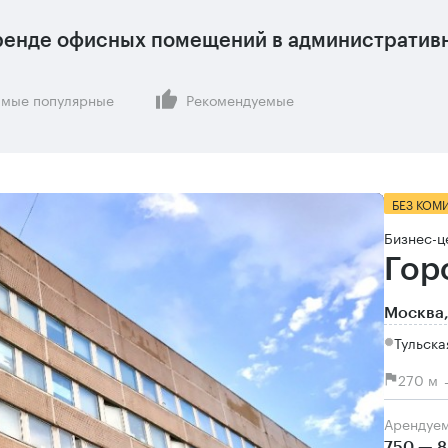
ренде офисных помещений в административн
мые популярные
Рекомендуемые
БЕЗ КОМ
Бизнес-ц
Гор
Москва,
Тульска
270 м 
Арендуе
750 — 8