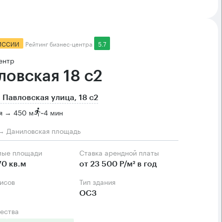
ИССИИ
Рейтинг бизнес-центра
5.7
ентр
ловская 18 с2
 Павловская улица, 18 с2
я → 450 м
~
4 мин
→ Даниловская площадь
мые площади
Ставка арендной платы
70 кв.м
от 23 500 Р/м² в год
фисов
Тип здания
ОСЗ
ества