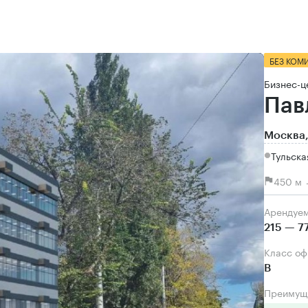
БЕЗ КОМ
Бизнес-ц
Пав
Москва,
Тульска
450 м 
Арендуе
215 — 7
Класс о
B
Преимущ