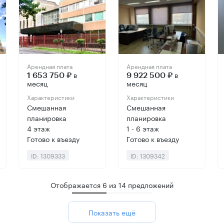
Арендная плата
Арендная плата
в
в
1 653 750 ₽
9 922 500 ₽
месяц
месяц
Характеристики
Характеристики
Смешанная
Смешанная
планировка
планировка
4 этаж
1 - 6 этаж
Готово к въезду
Готово к въезду
ID: 1309333
ID: 1309342
Отображается
6
из
14
предложений
Показать ещё