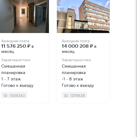
Арендная плата
Арендная плата
в
в
11 576 250 ₽
14 000 208 ₽
месяц
месяц
Характеристики
Характеристики
Смешанная
Смешанная
планировка
планировка
1 - 7 этаж
-1 - 8 этаж
Готово к въезду
Готово к въезду
ID: 1309343
ID: 1379628