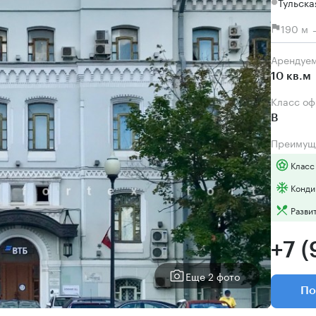
Тульска
190 м 
Арендуе
10 кв.м
Класс о
B
Преимущ
Класс
Конди
Разви
+7 
Еще 2 фото
По