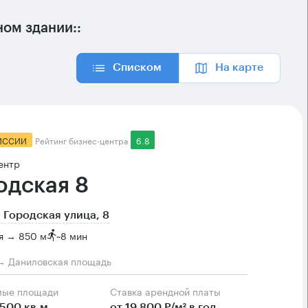
ом здании::
Списком
На карте
ИССИИ
Рейтинг бизнес-центра
6.8
ентр
одская 8
 Городская улица, 8
я → 850 м
~
8 мин
→ Даниловская площадь
мые площади
Ставка арендной платы
500 кв.м
от 19 800 Р/м² в год