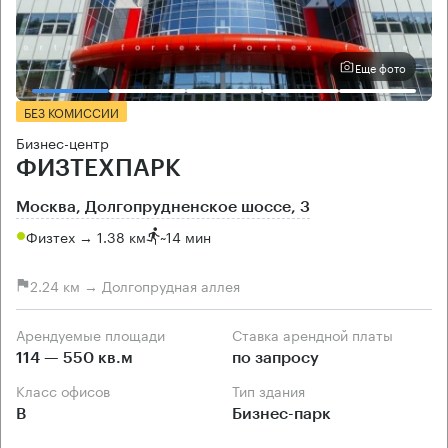
Еще фото
БЕЗ КОМИССИИ
Бизнес-центр
ФИЗТЕХПАРК
Москва, Долгопрудненское шоссе, 3
Физтех → 1.38 км
~
14 мин
2.24 км → Долгопрудная аллея
Арендуемые площади
Ставка арендной платы
114 — 550 кв.м
по запросу
Класс офисов
Тип здания
B
Бизнес-парк