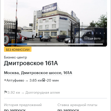
Еще фото
БЕЗ КОМИССИИ
Бизнес-центр
Дмитровское 161А
Москва, Дмитровское шоссе, 161А
Алтуфьево → 3.65 км
~
20 мин
3.92 км → Долгопрудная аллея
История предложений
Ставка арендной платы
по запросу
по запросу