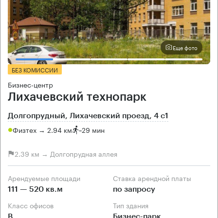
Еще фото
БЕЗ КОМИССИИ
Бизнес-центр
Лихачевский технопарк
Долгопрудный, Лихачевский проезд, 4 с1
Физтех → 2.94 км
~
29 мин
2.39 км → Долгопрудная аллея
Арендуемые площади
Ставка арендной платы
111 — 520 кв.м
по запросу
Класс офисов
Тип здания
B
Бизнес-парк