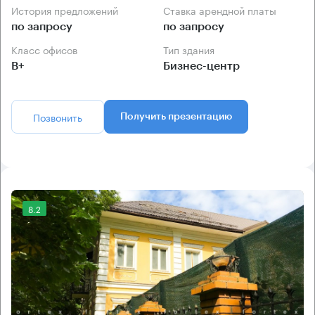
История предложений
Ставка арендной платы
по запросу
по запросу
Класс офисов
Тип здания
B+
Бизнес-центр
Позвонить
Получить презентацию
8.2