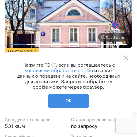
Еще 2 фото
БЕЗ КОМИССИИ
Бизнес-центр
Нажмите “ОК”, если вы соглашаетесь с
Большая Ордынка 44 с1
условиями обработки cookie
и ваших
данных о поведении на сайте, необходимых
для аналитики. Запретить обработку
Москва, улица Большая Ордынка, 44 с1
cookie можете через браузер.
Полянка → 520 м
~
5 мин
ОК
470 м → Голиковский переулок
Арендуемые площади
Ставка арендной платы
531 кв.м
по запросу
Класс офисов
Тип здания