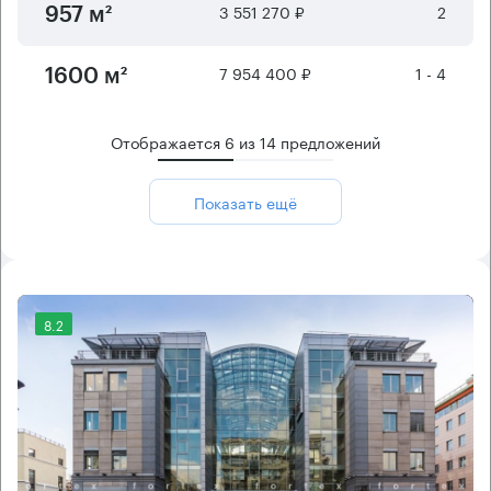
3 551 270 ₽
2
957 м²
7 954 400 ₽
1 - 4
1600 м²
Отображается
6
из
14
предложений
Показать ещё
8.2