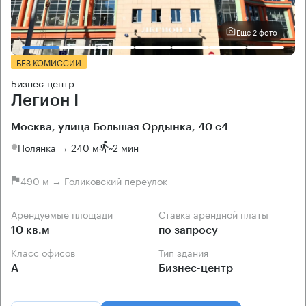
Еще 2 фото
БЕЗ КОМИССИИ
Бизнес-центр
Легион I
Москва, улица Большая Ордынка, 40 с4
Полянка → 240 м
~
2 мин
490 м → Голиковский переулок
Арендуемые площади
Ставка арендной платы
10 кв.м
по запросу
Класс офисов
Тип здания
А
Бизнес-центр