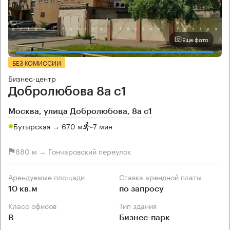
Еще фото
БЕЗ КОМИССИИ
Бизнес-центр
Добролюбова 8а с1
Москва, улица Добролюбова, 8а с1
Бутырская → 670 м
~
7 мин
880 м → Гончаровский переулок
Арендуемые площади
Ставка арендной платы
10 кв.м
по запросу
Класс офисов
Тип здания
B
Бизнес-парк