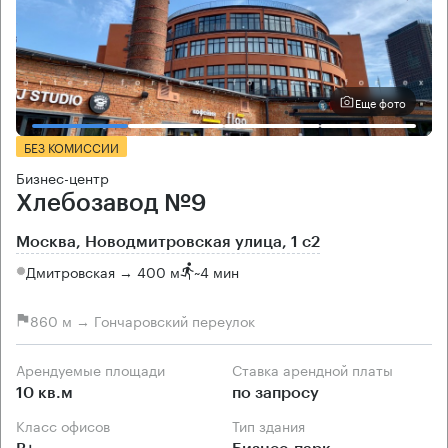
Еще фото
БЕЗ КОМИССИИ
Бизнес-центр
Хлебозавод №9
Москва, Новодмитровская улица, 1 с2
Дмитровская → 400 м
~
4 мин
860 м → Гончаровский переулок
Арендуемые площади
Ставка арендной платы
10 кв.м
по запросу
Класс офисов
Тип здания