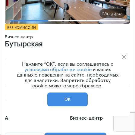
Еще фото
БЕЗ КОМИССИИ
Бизнес-центр
Бутырская
Москва, Бутырская улица, 87
Нажмите “ОК”, если вы соглашаетесь с
Дмитровская → 270 м
~
3 мин
условиями обработки cookie
и ваших
данных о поведении на сайте, необходимых
для аналитики. Запретить обработку
950 м → Гончаровский переулок
cookie можете через браузер.
Арендуемые площади
Ставка арендной платы
ОК
10 кв.м
по запросу
Класс офисов
Тип здания
А
Бизнес-центр