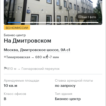
Еще 2 фото
БЕЗ КОМИССИИ
Бизнес-центр
На Дмитровском
Москва, Дмитровское шоссе, 9А с1
Тимирязевская → 680 м
~
7 мин
810 м → Гончаровский переулок
Арендуемые площади
Ставка арендной платы
10 кв.м
по запросу
Класс офисов
Тип здания
B
Бизнес-центр