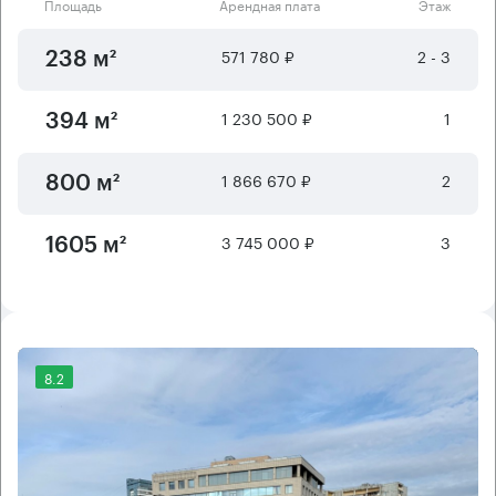
Площадь
Арендная плата
Этаж
571 780 ₽
2 - 3
238 м²
1 230 500 ₽
1
394 м²
1 866 670 ₽
2
800 м²
3 745 000 ₽
3
1605 м²
8.2