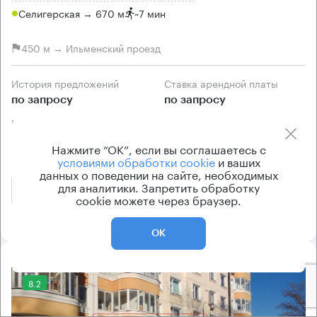
Селигерская → 670 м
~
7 мин
450 м → Ильменский проезд
История предложений
Ставка арендной платы
по запросу
по запросу
Класс офисов
Тип здания
B
Офисное здание
Нажмите “ОК”, если вы соглашаетесь с
условиями обработки cookie
и ваших
данных о поведении на сайте, необходимых
для аналитики. Запретить обработку
Позвонить
Получить презентацию
cookie можете через браузер.
ОК
8.2