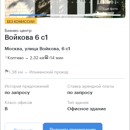
Еще фото
БЕЗ КОМИССИИ
Бизнес-центр
Войкова 6 с1
Москва, улица Войкова, 6 с1
Коптево → 2.32 км
~
14 мин
1.38 км → Ильменский проезд
История предложений
Ставка арендной платы
по запросу
по запросу
Класс офисов
Тип здания
B
Офисное здание
Позвонить
Получить презентацию