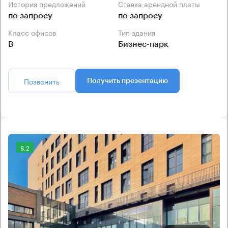
История предложений
Ставка арендной платы
по запросу
по запросу
Класс офисов
Тип здания
B
Бизнес-парк
Позвонить
Получить презентацию
8.2