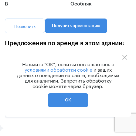
B
Особняк
Позвонить
Получить презентацию
Предложения по аренде в этом здании:
Площадь
Арендная плата
Этаж
Нажмите “ОК”, если вы соглашаетесь с
условиями обработки cookie
и ваших
данных о поведении на сайте, необходимых
700 010 ₽
2
260 м²
для аналитики. Запретить обработку
cookie можете через браузер.
809 200 ₽
-1 - 2
476 м²
ОК
780 000 ₽
2
520 м²