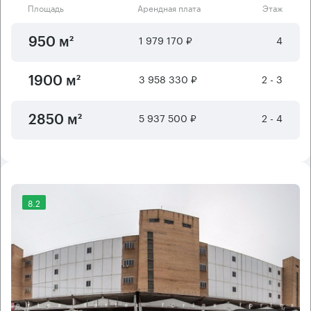
Площадь
Арендная плата
Этаж
1 979 170 ₽
4
950 м²
3 958 330 ₽
2 - 3
1900 м²
5 937 500 ₽
2 - 4
2850 м²
8.2