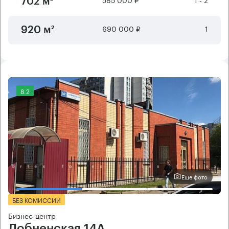
702 м²
690 000 ₽
1
920 м²
8.2
Еще фото
БЕЗ КОМИССИИ
Бизнес-центр
Лобненская 14А