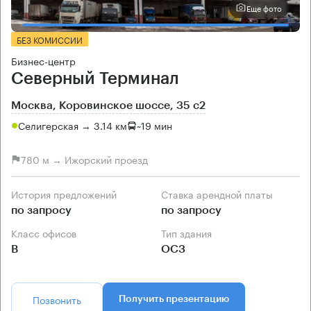
Еще фото
БЕЗ КОМИССИИ
Бизнес-центр
Северный Терминал
Москва, Коровинское шоссе, 35 с2
Селигерская → 3.14 км
~
19 мин
780 м → Ижорский проезд
История предложений
Ставка арендной платы
по запросу
по запросу
Класс офисов
Тип здания
B
ОСЗ
Позвонить
Получить презентацию