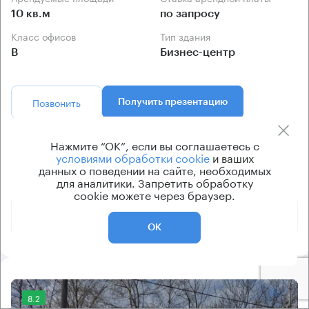
10 кв.м
по запросу
Класс офисов
Тип здания
B
Бизнес-центр
Позвонить
Получить презентацию
Предложения по аренде в этом здании:
Нажмите “ОК”, если вы соглашаетесь с
условиями обработки cookie
и ваших
данных о поведении на сайте, необходимых
для аналитики. Запретить обработку
Площадь
Арендная плата
Этаж
cookie можете через браузер.
600 000 ₽
6
600 м²
ОК
8.2